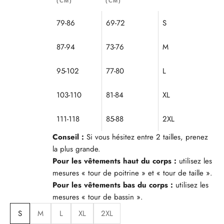
(CM)
(CM)
79-86
69-72
S
87-94
73-76
M
95-102
77-80
L
103-110
81-84
XL
111-118
85-88
2XL
Conseil :
Si vous hésitez entre 2 tailles, prenez
la plus grande.
Pour les vêtements haut du corps :
utilisez les
mesures « tour de poitrine » et « tour de taille ».
Pour les vêtements bas du corps :
utilisez les
mesures « tour de bassin ».
S
M
L
XL
2XL