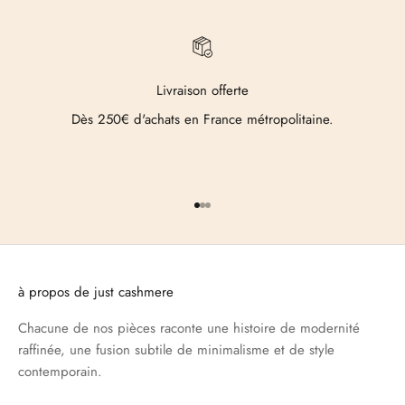
Livraison offerte
Dès 250€ d'achats en France métropolitaine.
Aller à l'élément 1
Aller à l'élément 2
Aller à l'élément 3
à propos de just cashmere
Chacune de nos pièces raconte une histoire de modernité
raffinée, une fusion subtile de minimalisme et de style
contemporain.