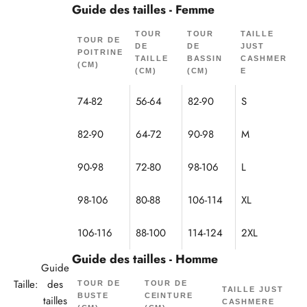
Guide des tailles - Femme
TOUR
TOUR
TAILLE
TOUR DE
DE
DE
JUST
POITRINE
TAILLE
BASSIN
CASHMER
(CM)
(CM)
(CM)
E
74-82
56-64
82-90
S
82-90
64-72
90-98
M
90-98
72-80
98-106
L
98-106
80-88
106-114
XL
106-116
88-100
114-124
2XL
Guide des tailles - Homme
Guide
Taille:
des
TOUR DE
TOUR DE
TAILLE JUST
BUSTE
CEINTURE
tailles
CASHMERE