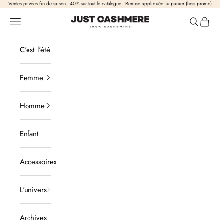
Passer au contenu
Ventes privées fin de saison. -40% sur tout le catalogue - Remise appliquée au panier (hors promo)
Just Cashmere
Ouvrir la navigation
Ouvrir la
Voir l
C'est l'été
Femme
Homme
Enfant
Accessoires
L'univers
Archives