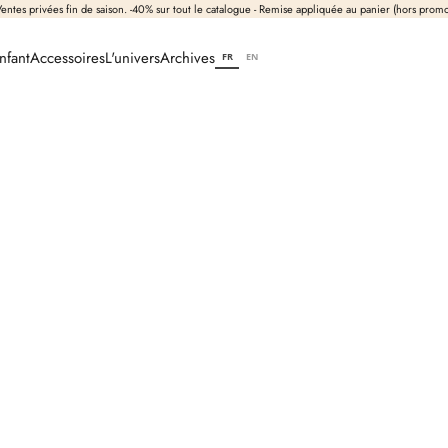
entes privées fin de saison. -40% sur tout le catalogue - Remise appliquée au panier (hors prom
nfant
Accessoires
L'univers
Archives
FR
EN