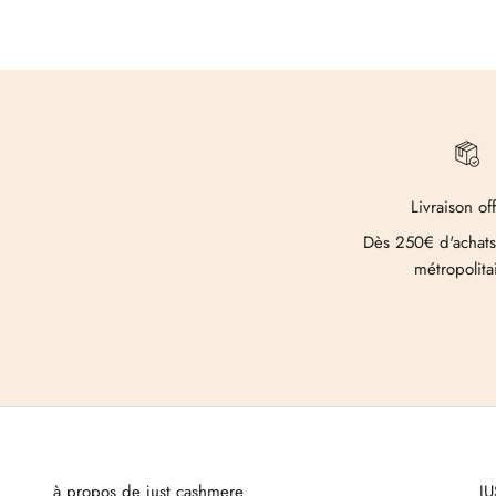
Livraison of
Dès 250€ d'achats
métropolita
à propos de just cashmere
J