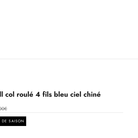
 col roulé 4 fils bleu ciel chiné
00€
N DE SAISON