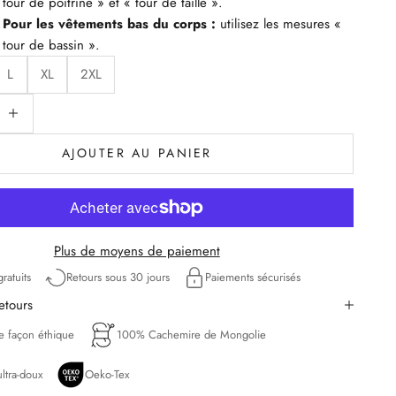
tour de poitrine » et « tour de taille ».
Pour les vêtements bas du corps :
utilisez les mesures «
tour de bassin ».
L
XL
2XL
uantité
iminuer la quantité
AJOUTER AU PANIER
Plus de moyens de paiement
ratuits
Retours sous 30 jours
Paiements sécurisés
retours
de façon éthique
100% Cachemire de Mongolie
ltra-doux
Oeko-Tex