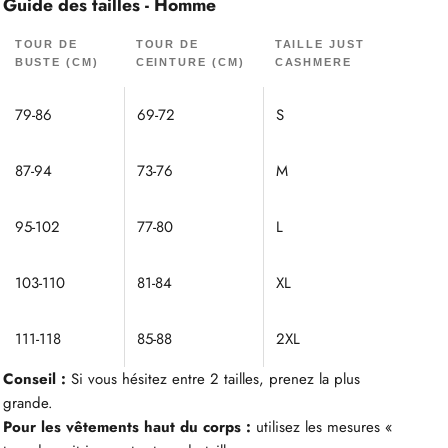
Guide des tailles - Homme
TOUR DE
TOUR DE
TAILLE JUST
BUSTE (CM)
CEINTURE (CM)
CASHMERE
79-86
69-72
S
87-94
73-76
M
95-102
77-80
L
103-110
81-84
XL
111-118
85-88
2XL
Conseil :
Si vous hésitez entre 2 tailles, prenez la plus
grande.
Pour les vêtements haut du corps :
utilisez les mesures «