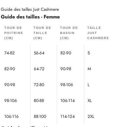
Guide des tailles Just Cashmere
Guide des tailles - Femme
TOUR DE
TOUR DE
TOUR DE
TAILLE
POITRINE
TAILLE
BASSIN
JUST
(CM)
(CM)
(CM)
CASHMERE
74-82
56-64
82-90
S
82-90
64-72
90-98
M
90-98
72-80
98-106
L
98-106
80-88
106-114
XL
106-116
88-100
114-124
2XL