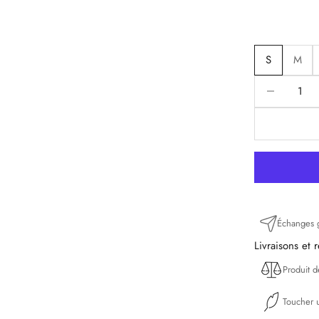
S
M
Diminuer la q
D
Échanges g
Livraisons et 
Produit 
Toucher u