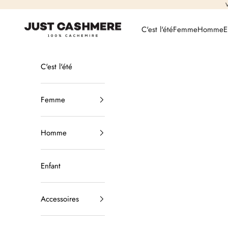
Passer au contenu
V
Just Cashmere
C'est l'été
Femme
Homme
E
C'est l'été
Femme
Homme
Enfant
Accessoires