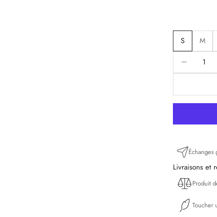
S
M
Diminuer la q
D
Échanges g
Livraisons et 
Produit 
Toucher u