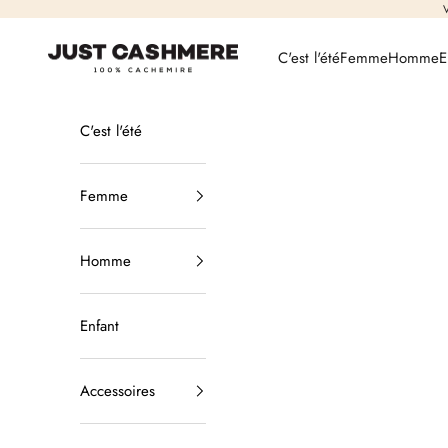
Passer au contenu
V
Just Cashmere
C'est l'été
Femme
Homme
E
C'est l'été
Femme
Homme
Enfant
Accessoires