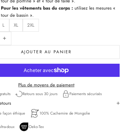
tour de poitrine » et « tour de taille ».
Pour les vêtements bas du corps :
utilisez les mesures «
tour de bassin ».
L
XL
2XL
uantité
iminuer la quantité
AJOUTER AU PANIER
Plus de moyens de paiement
ratuits
Retours sous 30 jours
Paiements sécurisés
retours
de façon éthique
100% Cachemire de Mongolie
ltra-doux
Oeko-Tex