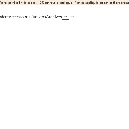
entes privées fin de saison. -40% sur tout le catalogue - Remise appliquée au panier (hors prom
nfant
Accessoires
L'univers
Archives
FR
EN