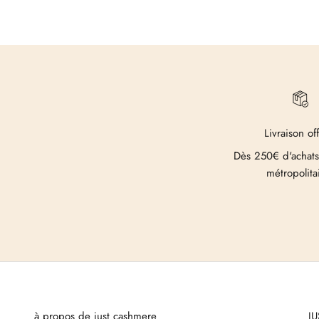
Livraison of
Dès 250€ d'achats
métropolita
à propos de just cashmere
J