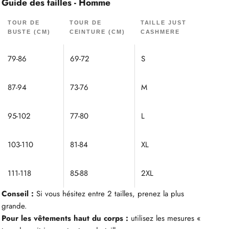
Guide des tailles - Homme
TOUR DE
TOUR DE
TAILLE JUST
BUSTE (CM)
CEINTURE (CM)
CASHMERE
79-86
69-72
S
87-94
73-76
M
95-102
77-80
L
103-110
81-84
XL
111-118
85-88
2XL
Conseil :
Si vous hésitez entre 2 tailles, prenez la plus
grande.
Pour les vêtements haut du corps :
utilisez les mesures «