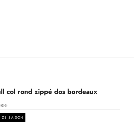
l col rond zippé dos bordeaux
00€
N DE SAISON