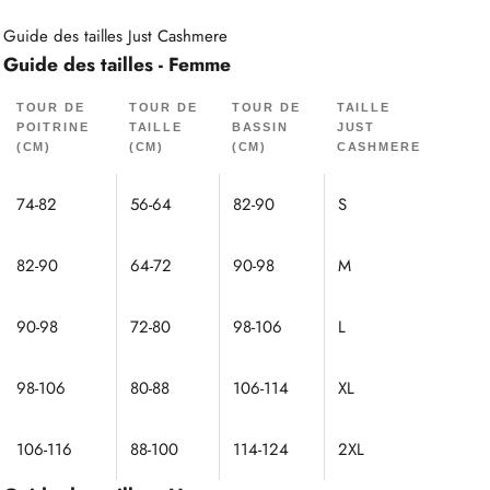
Guide des tailles Just Cashmere
Guide des tailles - Femme
TOUR DE
TOUR DE
TOUR DE
TAILLE
POITRINE
TAILLE
BASSIN
JUST
(CM)
(CM)
(CM)
CASHMERE
74-82
56-64
82-90
S
82-90
64-72
90-98
M
90-98
72-80
98-106
L
98-106
80-88
106-114
XL
106-116
88-100
114-124
2XL