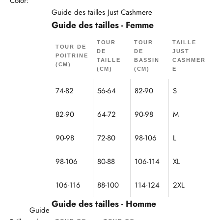
Color:
Guide des tailles Just Cashmere
Guide des tailles - Femme
TOUR
TOUR
TAILLE
TOUR DE
DE
DE
JUST
POITRINE
TAILLE
BASSIN
CASHMER
(CM)
(CM)
(CM)
E
74-82
56-64
82-90
S
82-90
64-72
90-98
M
90-98
72-80
98-106
L
98-106
80-88
106-114
XL
106-116
88-100
114-124
2XL
Guide des tailles - Homme
Guide