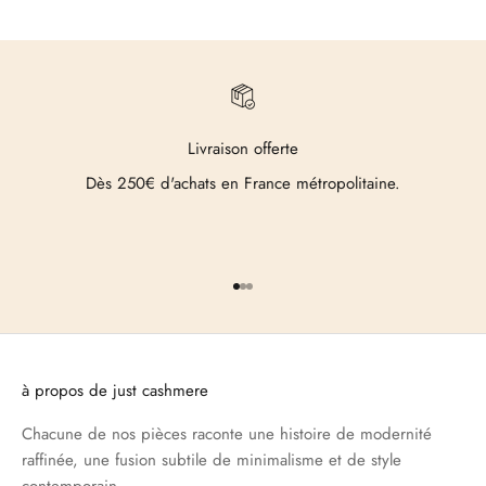
Livraison offerte
Dès 250€ d'achats en France métropolitaine.
Aller à l'élément 1
Aller à l'élément 2
Aller à l'élément 3
à propos de just cashmere
Chacune de nos pièces raconte une histoire de modernité
raffinée, une fusion subtile de minimalisme et de style