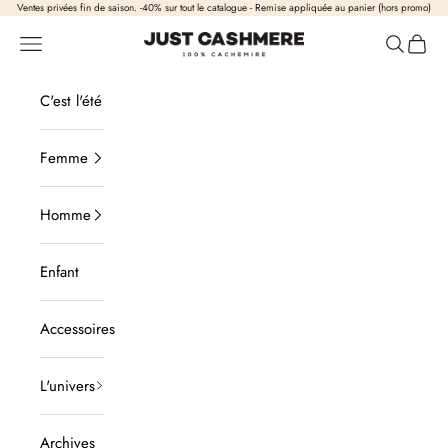
Passer au contenu
Ventes privées fin de saison. -40% sur tout le catalogue - Remise appliquée au panier (hors promo)
Just Cashmere
Ouvrir la navigation
Ouvrir la
Voir l
C'est l'été
Femme
Homme
Enfant
Accessoires
L'univers
Archives