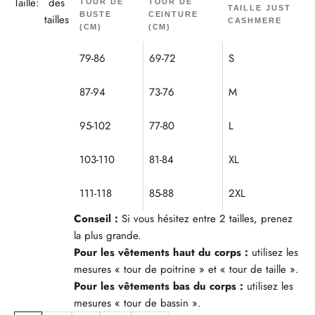
Taille:
des
TOUR DE
TOUR DE
TAILLE JUST
BUSTE
CEINTURE
tailles
CASHMERE
(CM)
(CM)
79-86
69-72
S
87-94
73-76
M
95-102
77-80
L
103-110
81-84
XL
111-118
85-88
2XL
Conseil :
Si vous hésitez entre 2 tailles, prenez
la plus grande.
Pour les vêtements haut du corps :
utilisez les
mesures « tour de poitrine » et « tour de taille ».
Pour les vêtements bas du corps :
utilisez les
mesures « tour de bassin ».