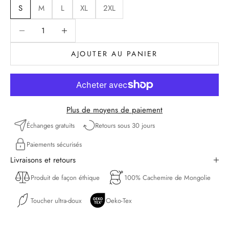
S
M
L
XL
2XL
Diminuer la quantité
Diminuer la quantité
AJOUTER AU PANIER
Plus de moyens de paiement
Échanges gratuits
Retours sous 30 jours
Paiements sécurisés
Livraisons et retours
Produit de façon éthique
100% Cachemire de Mongolie
Toucher ultra-doux
Oeko-Tex