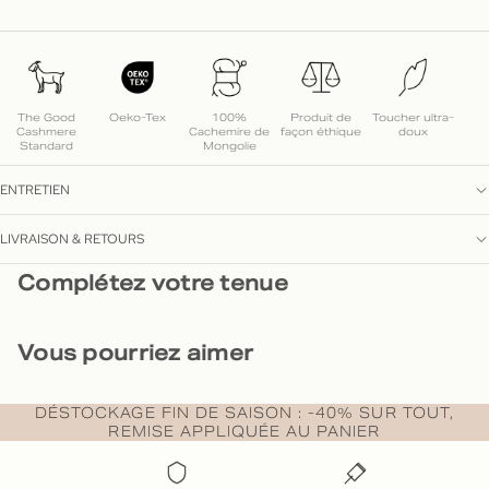
The Good
Oeko-Tex
100%
Produit de
Toucher ultra-
Cashmere
Cachemire de
façon éthique
doux
Standard
Mongolie
ENTRETIEN
LIVRAISON & RETOURS
Complétez votre tenue
Vous pourriez aimer
DÉSTOCKAGE FIN DE SAISON : -40% SUR TOUT,
REMISE APPLIQUÉE AU PANIER