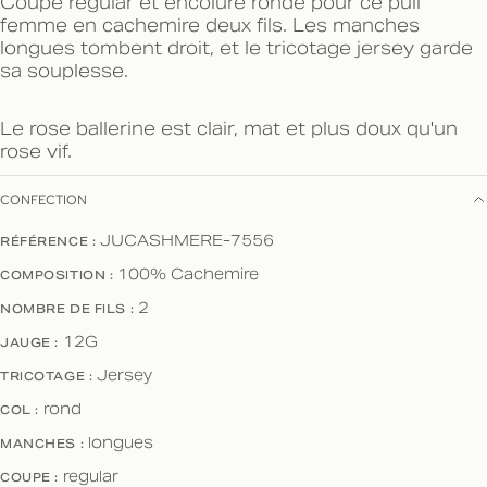
Coupe regular et encolure ronde pour ce pull
femme en cachemire deux fils. Les manches
longues tombent droit, et le tricotage jersey garde
sa souplesse.
Le rose ballerine est clair, mat et plus doux qu'un
rose vif.
CONFECTION
RÉFÉRENCE :
JUCASHMERE-7556
COMPOSITION :
100% Cachemire
NOMBRE DE FILS :
2
JAUGE :
12G
TRICOTAGE :
Jersey
COL :
rond
MANCHES :
longues
COUPE :
regular