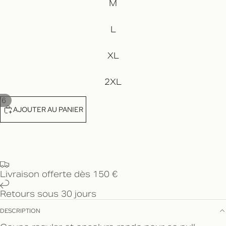
M
L
XL
2XL
/
6
AJOUTER AU PANIER
Livraison offerte dès 150 €
Retours sous 30 jours
DESCRIPTION