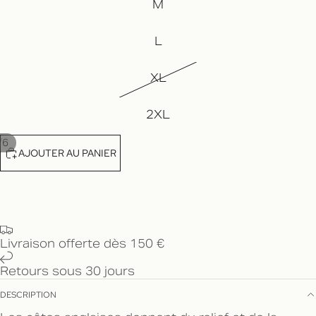
M
L
XL
2XL
/
6
AJOUTER AU PANIER
Livraison offerte dès 150 €
Retours sous 30 jours
DESCRIPTION