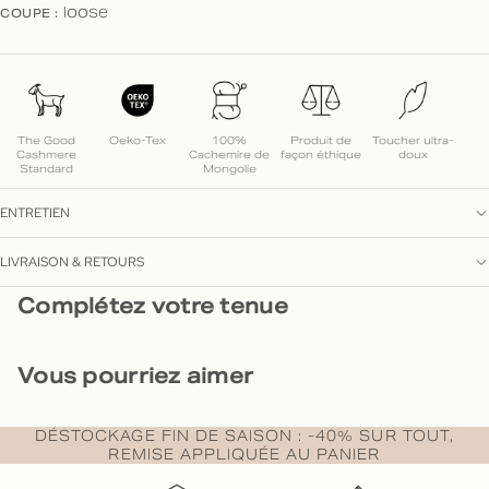
COUPE :
loose
The Good
Oeko-Tex
100%
Produit de
Toucher ultra-
Cashmere
Cachemire de
façon éthique
doux
Standard
Mongolie
ENTRETIEN
LIVRAISON & RETOURS
Complétez votre tenue
Vous pourriez aimer
DÉSTOCKAGE FIN DE SAISON : -40% SUR TOUT,
REMISE APPLIQUÉE AU PANIER