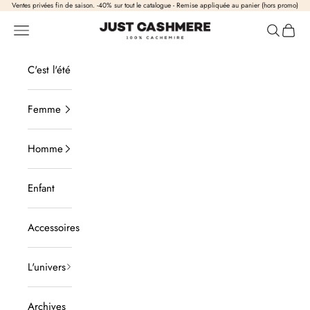
Passer au contenu
Ventes privées fin de saison. -40% sur tout le catalogue - Remise appliquée au panier (hors promo)
Just Cashmere
Ouvrir la navigation
Ouvrir la
Voir l
C'est l'été
Femme
Homme
Enfant
Accessoires
L'univers
Archives