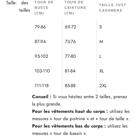
Taille:
des
TOUR DE
TOUR DE
TAILLE JUST
BUSTE
CEINTURE
tailles
CASHMERE
(CM)
(CM)
79-86
69-72
S
87-94
73-76
M
95-102
77-80
L
103-110
81-84
XL
111-118
85-88
2XL
Conseil :
Si vous hésitez entre 2 tailles, prenez
la plus grande.
Pour les vêtements haut du corps :
utilisez les
mesures « tour de poitrine » et « tour de taille ».
Pour les vêtements bas du corps :
utilisez les
mesures « tour de bassin ».