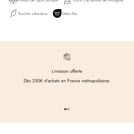
Produit de façon éthique
100% Cachemire de Mongolie
Toucher ultra-doux
Oeko-Tex
Livraison offerte
Dès 250€ d'achats en France métropolitaine.
Aller à l'élément 1
Aller à l'élément 2
Aller à l'élément 3