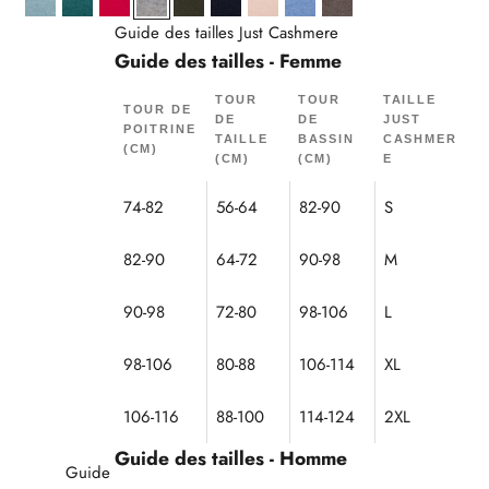
Aqua Chiné
Canard Chiné
Fuchsia
Gris Souris Chiné
Kaki
Navy
Sable
Sky
Taupe Chiné
Guide des tailles Just Cashmere
Guide des tailles - Femme
TOUR
TOUR
TAILLE
TOUR DE
DE
DE
JUST
POITRINE
TAILLE
BASSIN
CASHMER
(CM)
(CM)
(CM)
E
74-82
56-64
82-90
S
82-90
64-72
90-98
M
90-98
72-80
98-106
L
98-106
80-88
106-114
XL
106-116
88-100
114-124
2XL
Guide des tailles - Homme
Guide