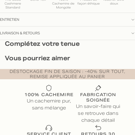
Cashmere
Cachemire de
façon éthique
doux
Standard
Mongolie
ENTRETIEN
LIVRAISON & RETOURS
Complétez votre tenue
Vous pourriez aimer
DÉSTOCKAGE FIN DE SAISON : -40% SUR TOUT,
REMISE APPLIQUÉE AU PANIER
100% CACHEMIRE
FABRICATION
SOIGNÉE
Un cachemire pur,
Un savoir-faire qui
sans mélange
se retrouve dans
chaque détail
SERVICE CLIENT
RETOURS 30