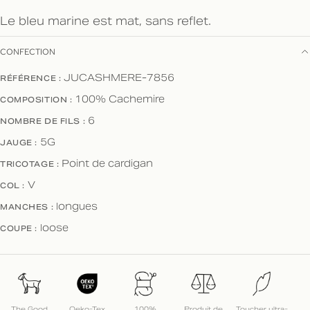
Le bleu marine est mat, sans reflet.
CONFECTION
JUCASHMERE-7856
RÉFÉRENCE :
100% Cachemire
COMPOSITION :
6
NOMBRE DE FILS :
5G
JAUGE :
Point de cardigan
TRICOTAGE :
V
COL :
longues
MANCHES :
loose
COUPE :
The Good
Oeko-Tex
100%
Produit de
Toucher ultra-