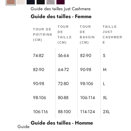
Camel Chiné
Ivoire
Navy
Noir
Nuage Chiné
Prune
Guide des tailles Just Cashmere
Guide des tailles - Femme
TOUR
TOUR
TAILLE
TOUR DE
DE
DE
JUST
POITRINE
TAILLE
BASSIN
CASHMER
(CM)
(CM)
(CM)
E
74-82
56-64
82-90
S
82-90
64-72
90-98
M
90-98
72-80
98-106
L
98-106
80-88
106-114
XL
106-116
88-100
114-124
2XL
Guide des tailles - Homme
Guide