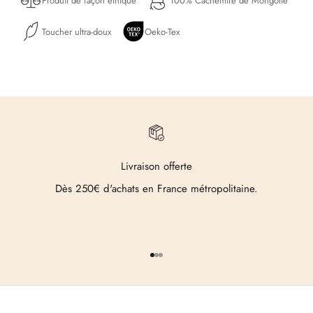
Produit de façon éthique
100% Cachemire de Mongolie
Toucher ultra-doux
Oeko-Tex
Livraison offerte
Dès 250€ d'achats en France métropolitaine.
Aller à l'élément 1
Aller à l'élément 2
Aller à l'élément 3