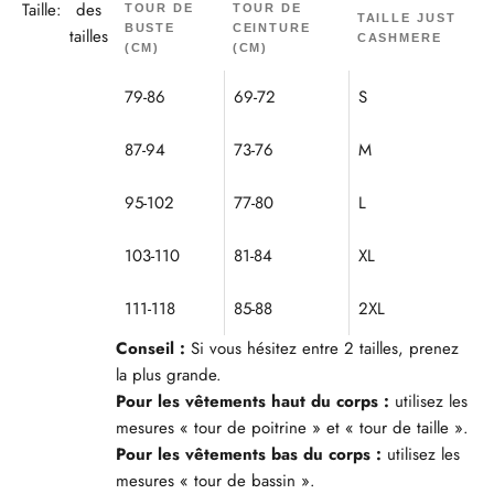
Taille:
des
TOUR DE
TOUR DE
TAILLE JUST
BUSTE
CEINTURE
tailles
CASHMERE
(CM)
(CM)
79-86
69-72
S
87-94
73-76
M
95-102
77-80
L
103-110
81-84
XL
111-118
85-88
2XL
Conseil :
Si vous hésitez entre 2 tailles, prenez
la plus grande.
Pour les vêtements haut du corps :
utilisez les
mesures « tour de poitrine » et « tour de taille ».
Pour les vêtements bas du corps :
utilisez les
mesures « tour de bassin ».