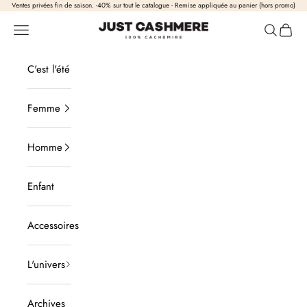
Passer au contenu
Ventes privées fin de saison. -40% sur tout le catalogue - Remise appliquée au panier (hors promo)
Just Cashmere
Ouvrir la navigation
Ouvrir la
Voir l
C'est l'été
Femme
Homme
Enfant
Accessoires
L'univers
Archives