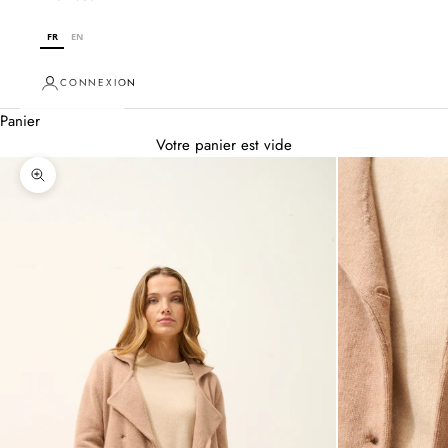
FR
EN
CONNEXION
Panier
Votre panier est vide
Zoomer sur l'image