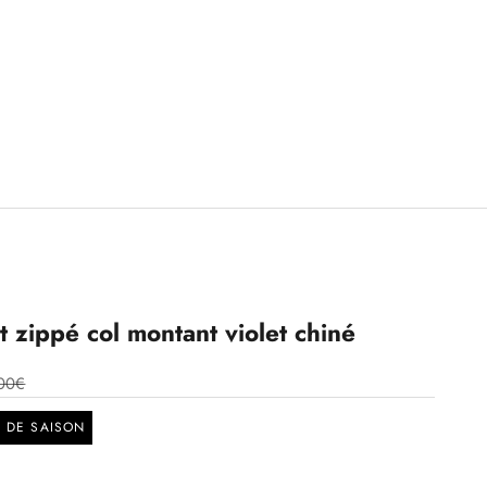
t zippé col montant violet chiné
00€
N DE SAISON