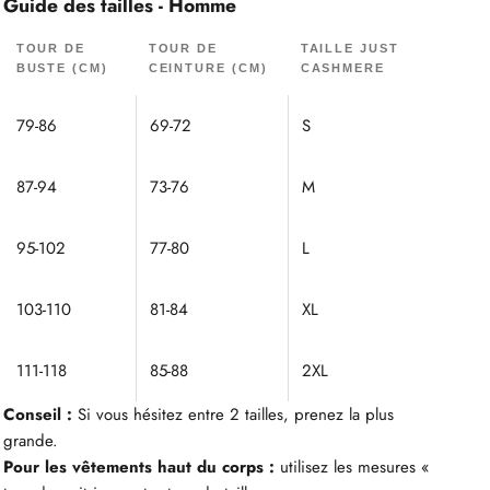
Guide des tailles - Homme
TOUR DE
TOUR DE
TAILLE JUST
BUSTE (CM)
CEINTURE (CM)
CASHMERE
79-86
69-72
S
87-94
73-76
M
95-102
77-80
L
103-110
81-84
XL
111-118
85-88
2XL
Conseil :
Si vous hésitez entre 2 tailles, prenez la plus
grande.
Pour les vêtements haut du corps :
utilisez les mesures «