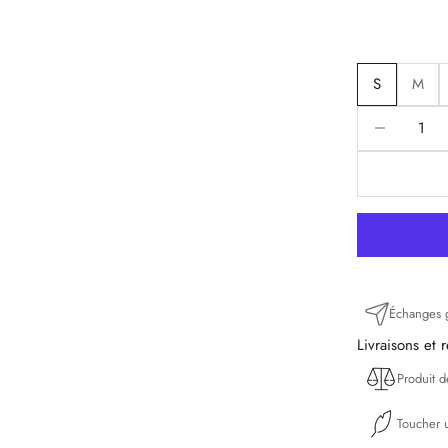
S
M
Diminuer la q
D
Échanges g
Livraisons et 
Produit 
Toucher u