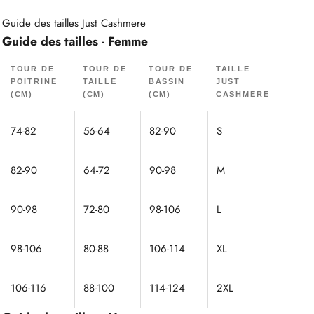
Guide des tailles Just Cashmere
Guide des tailles - Femme
TOUR DE
TOUR DE
TOUR DE
TAILLE
POITRINE
TAILLE
BASSIN
JUST
(CM)
(CM)
(CM)
CASHMERE
74-82
56-64
82-90
S
82-90
64-72
90-98
M
90-98
72-80
98-106
L
98-106
80-88
106-114
XL
106-116
88-100
114-124
2XL