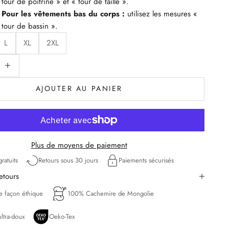
tour de poitrine » et « tour de taille ».
Pour les vêtements bas du corps :
utilisez les mesures «
tour de bassin ».
L
XL
2XL
uantité
iminuer la quantité
AJOUTER AU PANIER
Plus de moyens de paiement
ratuits
Retours sous 30 jours
Paiements sécurisés
retours
de façon éthique
100% Cachemire de Mongolie
ltra-doux
Oeko-Tex