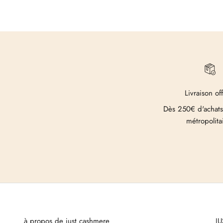
Livraison of
Dès 250€ d'achats
métropolita
à propos de just cashmere
J