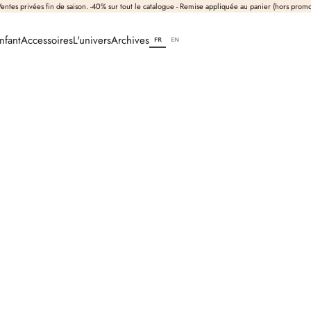
entes privées fin de saison. -40% sur tout le catalogue - Remise appliquée au panier (hors prom
nfant
Accessoires
L'univers
Archives
FR
EN