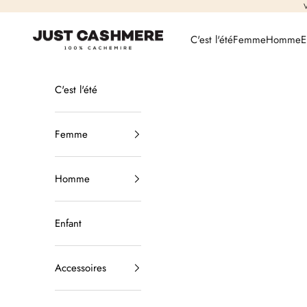
Passer au contenu
V
Just Cashmere
C'est l'été
Femme
Homme
E
C'est l'été
Femme
Homme
Enfant
Accessoires