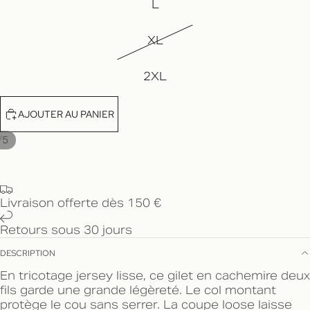
L
XL
2XL
AJOUTER AU PANIER
/
5
Livraison offerte dès 150 €
Retours sous 30 jours
DESCRIPTION
En tricotage jersey lisse, ce gilet en cachemire deux
fils garde une grande légèreté. Le col montant
protège le cou sans serrer. La coupe loose laisse