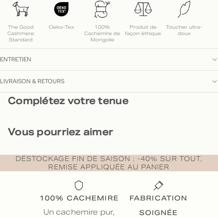
The Good
Oeko-Tex
100%
Produit de
Toucher ultra-
Cashmere
Cachemire de
façon éthique
doux
Standard
Mongolie
ENTRETIEN
LIVRAISON & RETOURS
Complétez votre tenue
Vous pourriez aimer
DÉSTOCKAGE FIN DE SAISON : -40% SUR TOUT,
REMISE APPLIQUÉE AU PANIER
100% CACHEMIRE
FABRICATION
SOIGNÉE
Un cachemire pur,