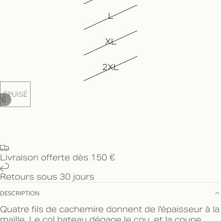
L
XL
2XL
ÉPUISÉ
/
6
Livraison offerte dès 150 €
Retours sous 30 jours
DESCRIPTION
Quatre fils de cachemire donnent de l'épaisseur à la
maille. Le col bateau dégage le cou, et la coupe