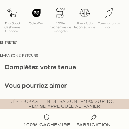
The Good
Oeko-Tex
100%
Produit de
Toucher ultra-
Cashmere
Cachemire de
façon éthique
doux
Standard
Mongolie
ENTRETIEN
LIVRAISON & RETOURS
Complétez votre tenue
Vous pourriez aimer
DÉSTOCKAGE FIN DE SAISON : -40% SUR TOUT,
REMISE APPLIQUÉE AU PANIER
100% CACHEMIRE
FABRICATION