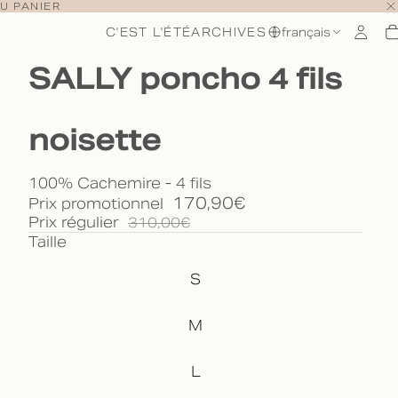
U PANIER
C'EST L'ÉTÉ
ARCHIVES
français
SALLY poncho 4 fils
noisette
100% Cachemire - 4 fils
170,90€
Prix promotionnel
Prix régulier
310,00€
Taille
S
M
L