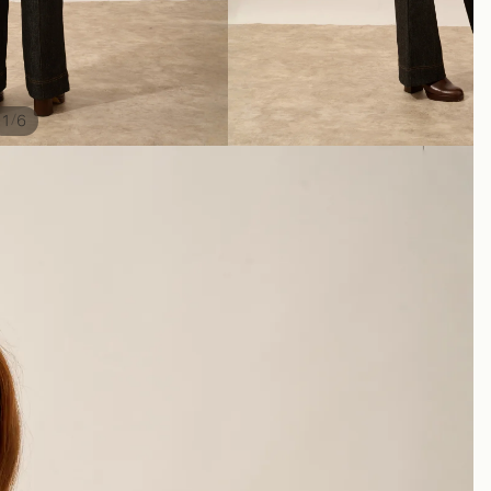
/
1
6