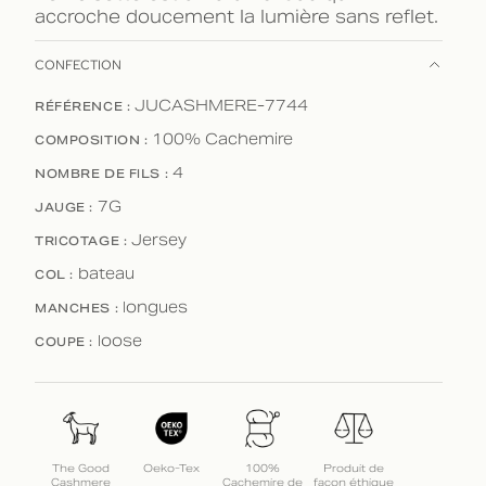
accroche doucement la lumière sans reflet.
CONFECTION
RÉFÉRENCE :
JUCASHMERE-7744
COMPOSITION :
100% Cachemire
NOMBRE DE FILS :
4
JAUGE :
7G
TRICOTAGE :
Jersey
COL :
bateau
MANCHES :
longues
COUPE :
loose
The Good
Oeko-Tex
100%
Produit de
Cashmere
Cachemire de
façon éthique