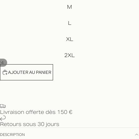
M
L
XL
2XL
/
4
AJOUTER AU PANIER
Livraison offerte dès 150 €
Retours sous 30 jours
DESCRIPTION