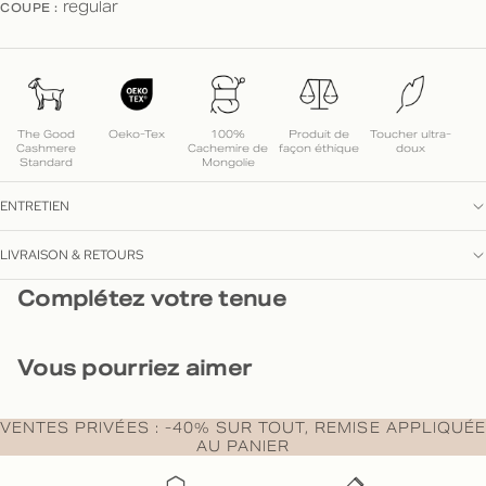
COUPE :
regular
The Good
Oeko-Tex
100%
Produit de
Toucher ultra-
Cashmere
Cachemire de
façon éthique
doux
Standard
Mongolie
ENTRETIEN
LIVRAISON & RETOURS
Complétez votre tenue
Vous pourriez aimer
VENTES PRIVÉES : -40% SUR TOUT, REMISE APPLIQUÉE
AU PANIER