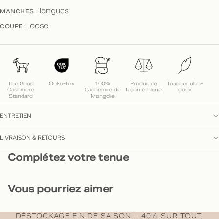
MANCHES :
longues
COUPE :
loose
The Good
Oeko-Tex
100%
Produit de
Toucher ultra-
Cashmere
Cachemire de
façon éthique
doux
Standard
Mongolie
ENTRETIEN
LIVRAISON & RETOURS
Complétez votre tenue
Vous pourriez aimer
DÉSTOCKAGE FIN DE SAISON : -40% SUR TOUT,