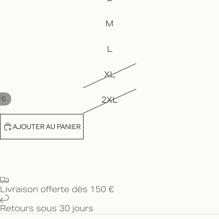
M
L
XL
/
6
2XL
AJOUTER AU PANIER
Livraison offerte dès 150 €
Retours sous 30 jours