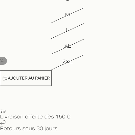
M
L
XL
/
4
2XL
AJOUTER AU PANIER
Livraison offerte dès 150 €
Retours sous 30 jours