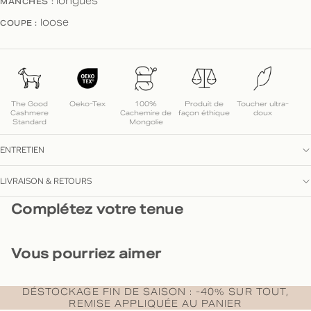
MANCHES :
longues
COUPE :
loose
The Good
Oeko-Tex
100%
Produit de
Toucher ultra-
Cashmere
Cachemire de
façon éthique
doux
Standard
Mongolie
ENTRETIEN
LIVRAISON & RETOURS
Complétez votre tenue
Vous pourriez aimer
DÉSTOCKAGE FIN DE SAISON : -40% SUR TOUT,
REMISE APPLIQUÉE AU PANIER