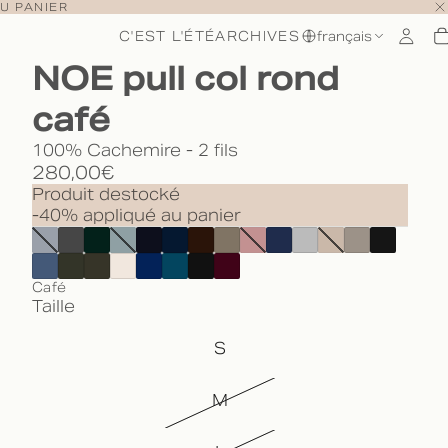
U PANIER
C'EST L'ÉTÉ
ARCHIVES
français
NOE pull col rond
café
100% Cachemire - 2 fils
280,00€
Produit destocké
-40% appliqué au panier
Café
Taille
S
M