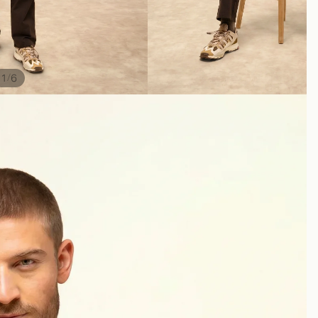
/
1
6