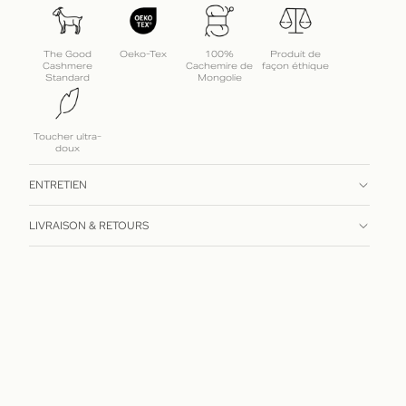
The Good
Oeko-Tex
100%
Produit de
Cashmere
Cachemire de
façon éthique
Standard
Mongolie
Toucher ultra-
doux
ENTRETIEN
LIVRAISON & RETOURS