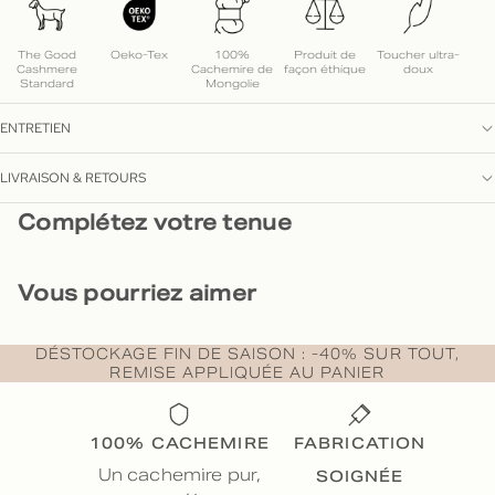
The Good
Oeko-Tex
100%
Produit de
Toucher ultra-
Cashmere
Cachemire de
façon éthique
doux
Standard
Mongolie
ENTRETIEN
LIVRAISON & RETOURS
Complétez votre tenue
Vous pourriez aimer
DÉSTOCKAGE FIN DE SAISON : -40% SUR TOUT,
REMISE APPLIQUÉE AU PANIER
100% CACHEMIRE
FABRICATION
SOIGNÉE
Un cachemire pur,