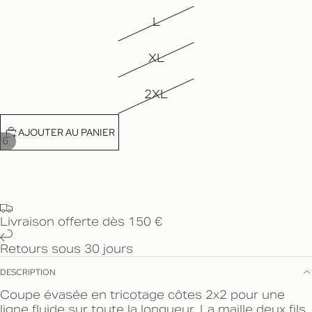
L
XL
2XL
AJOUTER AU PANIER
/
6
Livraison offerte dès 150 €
Retours sous 30 jours
DESCRIPTION
Coupe évasée en tricotage côtes 2x2 pour une
ligne fluide sur toute la longueur. La maille deux fils