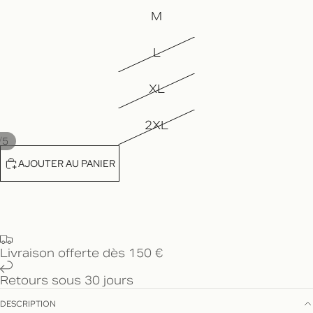
M
L
XL
2XL
/
5
AJOUTER AU PANIER
Livraison offerte dès 150 €
Retours sous 30 jours
DESCRIPTION