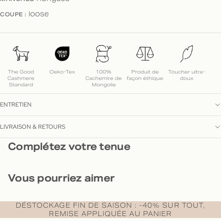
COUPE :
loose
The Good
Oeko-Tex
100%
Produit de
Toucher ultra-
Cashmere
Cachemire de
façon éthique
doux
Standard
Mongolie
ENTRETIEN
LIVRAISON & RETOURS
Complétez votre tenue
Vous pourriez aimer
DÉSTOCKAGE FIN DE SAISON : -40% SUR TOUT,
REMISE APPLIQUÉE AU PANIER