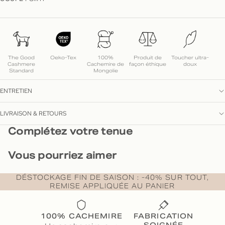
The Good
Oeko-Tex
100%
Produit de
Toucher ultra-
Cashmere
Cachemire de
façon éthique
doux
Standard
Mongolie
ENTRETIEN
LIVRAISON & RETOURS
Complétez votre tenue
Vous pourriez aimer
DÉSTOCKAGE FIN DE SAISON : -40% SUR TOUT,
REMISE APPLIQUÉE AU PANIER
100% CACHEMIRE
FABRICATION