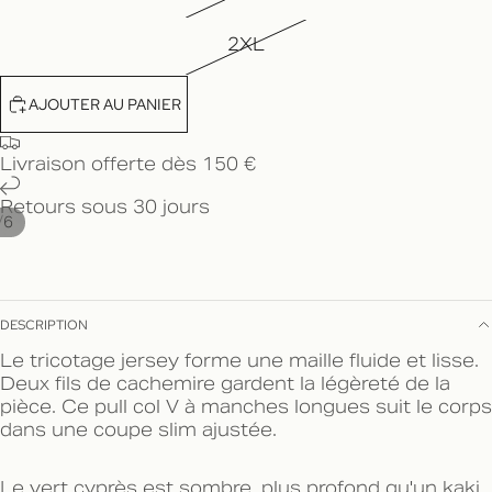
2XL
AJOUTER AU PANIER
Livraison offerte dès 150 €
Retours sous 30 jours
/
6
DESCRIPTION
Le tricotage jersey forme une maille fluide et lisse.
Deux fils de cachemire gardent la légèreté de la
pièce. Ce pull col V à manches longues suit le corps
dans une coupe slim ajustée.
Le vert cyprès est sombre, plus profond qu'un kaki.