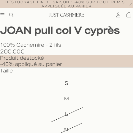
DÉSTOCKAGE FIN DE SAISON : -40% SUR TOUT, REMISE
APPLIQUÉE AU PANIER
JOAN pull col V cyprès
100% Cachemire - 2 fils
200,00€
Produit destocké
-40% appliqué au panier
Taille
S
M
L
XL