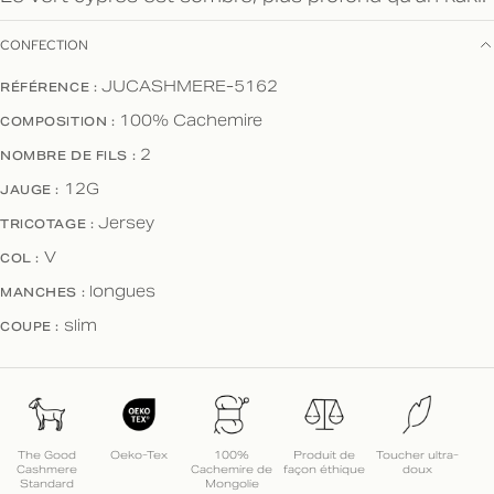
CONFECTION
RÉFÉRENCE :
JUCASHMERE-5162
COMPOSITION :
100% Cachemire
NOMBRE DE FILS :
2
JAUGE :
12G
TRICOTAGE :
Jersey
COL :
V
MANCHES :
longues
COUPE :
slim
The Good
Oeko-Tex
100%
Produit de
Toucher ultra-
Cashmere
Cachemire de
façon éthique
doux
Standard
Mongolie