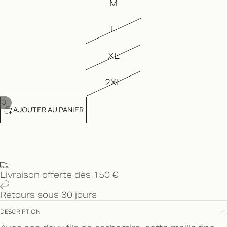
M
L
XL
2XL
/
3
AJOUTER AU PANIER
Livraison offerte dès 150 €
Retours sous 30 jours
DESCRIPTION