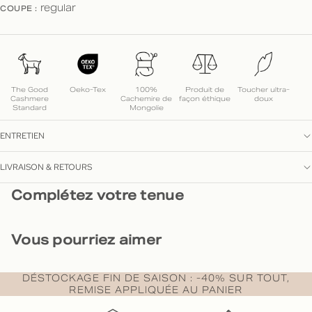
COUPE :
regular
The Good
Oeko-Tex
100%
Produit de
Toucher ultra-
Cashmere
Cachemire de
façon éthique
doux
Standard
Mongolie
ENTRETIEN
LIVRAISON & RETOURS
Complétez votre tenue
Vous pourriez aimer
DÉSTOCKAGE FIN DE SAISON : -40% SUR TOUT,
REMISE APPLIQUÉE AU PANIER