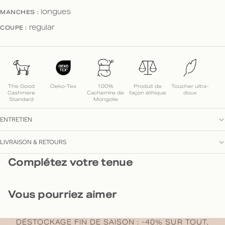
MANCHES :
longues
COUPE :
regular
The Good
Oeko-Tex
100%
Produit de
Toucher ultra-
Cashmere
Cachemire de
façon éthique
doux
Standard
Mongolie
ENTRETIEN
LIVRAISON & RETOURS
Complétez votre tenue
Vous pourriez aimer
DÉSTOCKAGE FIN DE SAISON : -40% SUR TOUT,