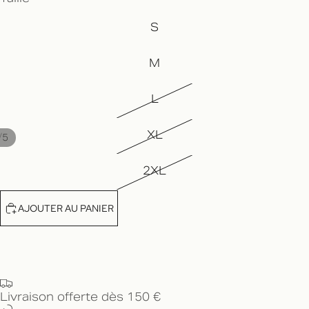
S
M
L
XL
/
5
2XL
AJOUTER AU PANIER
Livraison offerte dès 150 €