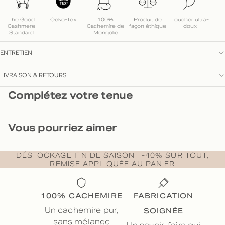
The Good
Oeko-Tex
100%
Produit de
Toucher ultra-
Cashmere
Cachemire de
façon éthique
doux
Standard
Mongolie
ENTRETIEN
LIVRAISON & RETOURS
Complétez votre tenue
Vous pourriez aimer
DÉSTOCKAGE FIN DE SAISON : -40% SUR TOUT,
REMISE APPLIQUÉE AU PANIER
100% CACHEMIRE
FABRICATION
SOIGNÉE
Un cachemire pur,
sans mélange