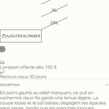
XL
2XL
AJOUTER AU PANIER
/
5
Livraison offerte dès 150 €
Retours sous 30 jours
DESCRIPTION
En point gaufré au relief marquant, ce pull en
cachemire deux fils garde une tenue légère. La
coupe loose et le col bateau dégagent les épaules
sans serrer, tandis que les manches longues