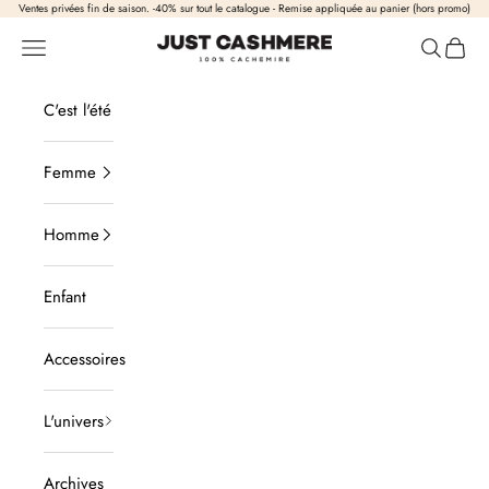
Passer au contenu
Ventes privées fin de saison. -40% sur tout le catalogue - Remise appliquée au panier (hors promo)
Just Cashmere
Ouvrir la navigation
Ouvrir la
Voir l
C'est l'été
Femme
Homme
Enfant
Accessoires
L'univers
Archives