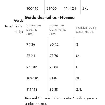
106-116
88-100
114-124
2XL
Guide des tailles - Homme
Guide
Taille:
des
TOUR DE
TOUR DE
TAILLE JUST
BUSTE
CEINTURE
tailles
CASHMERE
(CM)
(CM)
79-86
69-72
S
87-94
73-76
M
95-102
77-80
L
103-110
81-84
XL
111-118
85-88
2XL
Conseil :
Si vous hésitez entre 2 tailles, prenez
la plus grande.