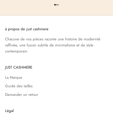
Aller à l'élément 1
Aller à l'élément 2
Aller à l'élément 3
à propos de just cashmere
Chacune de nos pièces raconte une histoire de modernité
raffinée, une fusion subtile de minimalisme et de style
contemporain.
JUST CASHMERE
La Marque
Guide des tailles
Demander un retour
Légal