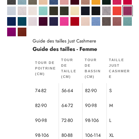
Anthracite Chiné
Aqua Chiné
Army
Beige
Bleu Denim
Bois De Rose
Bordeaux
Camel Chiné
Curcuma
Cyprès
Fraise
Fuchs
Givre
Gris Perle Chiné
Ivoire
Jade
Kaki
Kaki Chiné
Limonade
Navy
Noir
Nuage Chiné
Orange
Orch
Outremer
Paon
Poudre
Prune
Purple
Rose
Rouge
Sable
Sky
Taupe Chiné
Terracota
Vert 
Violine
Écureuil
Guide des tailles Just Cashmere
Guide des tailles - Femme
TOUR
TOUR
TAILLE
TOUR DE
DE
DE
JUST
POITRINE
TAILLE
BASSIN
CASHMER
(CM)
(CM)
(CM)
E
74-82
56-64
82-90
S
82-90
64-72
90-98
M
90-98
72-80
98-106
L
98-106
80-88
106-114
XL