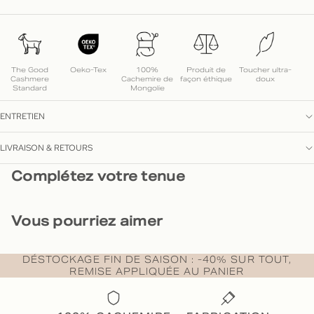
The Good
Oeko-Tex
100%
Produit de
Toucher ultra-
Cashmere
Cachemire de
façon éthique
doux
Standard
Mongolie
ENTRETIEN
LIVRAISON & RETOURS
Complétez votre tenue
Vous pourriez aimer
DÉSTOCKAGE FIN DE SAISON : -40% SUR TOUT,
REMISE APPLIQUÉE AU PANIER