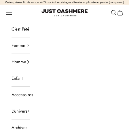
Passer au contenu
Ventes privées fin de saison. -40% sur tout le catalogue - Remise appliquée au panier (hors promo)
Just Cashmere
Ouvrir la navigation
Ouvrir la
Voir l
C'est l'été
Femme
Homme
Enfant
Accessoires
L'univers
Archives