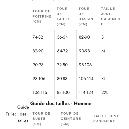
TOUR
TOUR
TAILLE
TOUR DE
DE
DE
JUST
POITRINE
TAILLE
BASSIN
CASHMER
(CM)
(CM)
(CM)
E
74-82
56-64
82-90
S
82-90
64-72
90-98
M
90-98
72-80
98-106
L
98-106
80-88
106-114
XL
106-116
88-100
114-124
2XL
Guide des tailles - Homme
Guide
Taille:
des
TOUR DE
TOUR DE
TAILLE JUST
BUSTE
CEINTURE
tailles
CASHMERE
(CM)
(CM)