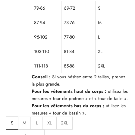
79-86
69-72
S
87-94
73-76
M
95-102
77-80
L
103-110
81-84
XL
111-118
85-88
2XL
Conseil :
Si vous hésitez entre 2 tailles, prenez
la plus grande.
Pour les vêtements haut du corps :
utilisez les
mesures « tour de poitrine » et « tour de taille ».
Pour les vêtements bas du corps :
utilisez les
mesures « tour de bassin ».
S
M
L
XL
2XL
Diminuer la quantité
Diminuer la quantité