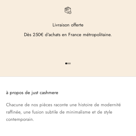
Livraison offerte
Dès 250€ d'achats en France métropolitaine.
Aller à l'élément 1
Aller à l'élément 2
Aller à l'élément 3
à propos de just cashmere
Chacune de nos pièces raconte une histoire de modernité
raffinée, une fusion subtile de minimalisme et de style
contemporain.