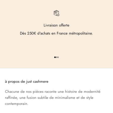
Livraison offerte
Dès 250€ d'achats en France métropolitaine.
Aller à l'élément 1
Aller à l'élément 2
Aller à l'élément 3
à propos de just cashmere
Chacune de nos pièces raconte une histoire de modernité
raffinée, une fusion subtile de minimalisme et de style
contemporain.