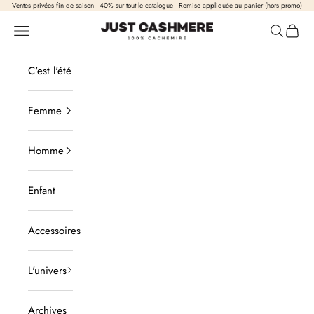
Passer au contenu
Ventes privées fin de saison. -40% sur tout le catalogue - Remise appliquée au panier (hors promo)
Just Cashmere
Ouvrir la navigation
Ouvrir la
Voir l
C'est l'été
Femme
Homme
Enfant
Accessoires
L'univers
Archives