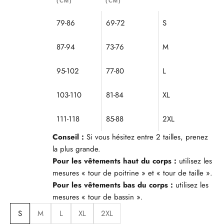
(CM)
(CM)
79-86
69-72
S
87-94
73-76
M
95-102
77-80
L
103-110
81-84
XL
111-118
85-88
2XL
Conseil :
Si vous hésitez entre 2 tailles, prenez
la plus grande.
Pour les vêtements haut du corps :
utilisez les
mesures « tour de poitrine » et « tour de taille ».
Pour les vêtements bas du corps :
utilisez les
mesures « tour de bassin ».
S
M
L
XL
2XL