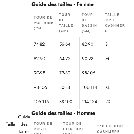
Guide des tailles - Femme
TOUR
TOUR
TAILLE
TOUR DE
DE
DE
JUST
POITRINE
TAILLE
BASSIN
CASHMER
(CM)
(CM)
(CM)
E
74-82
56-64
82-90
S
82-90
64-72
90-98
M
90-98
72-80
98-106
L
98-106
80-88
106-114
XL
106-116
88-100
114-124
2XL
Guide des tailles - Homme
Guide
Taille:
des
TOUR DE
TOUR DE
TAILLE JUST
BUSTE
CEINTURE
tailles
CASHMERE