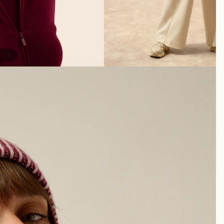
/
1
4