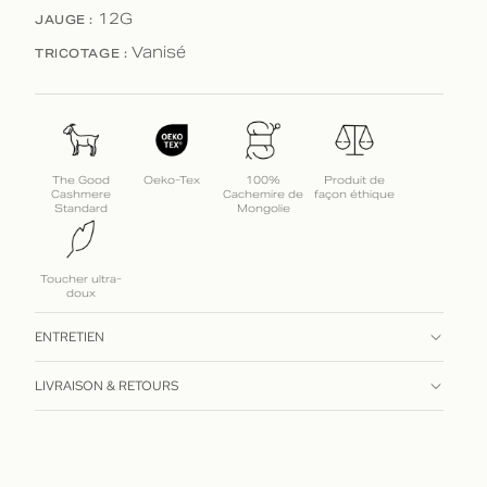
JAUGE :
12G
TRICOTAGE :
Vanisé
The Good
Oeko-Tex
100%
Produit de
Cashmere
Cachemire de
façon éthique
Standard
Mongolie
Toucher ultra-
doux
ENTRETIEN
LIVRAISON & RETOURS