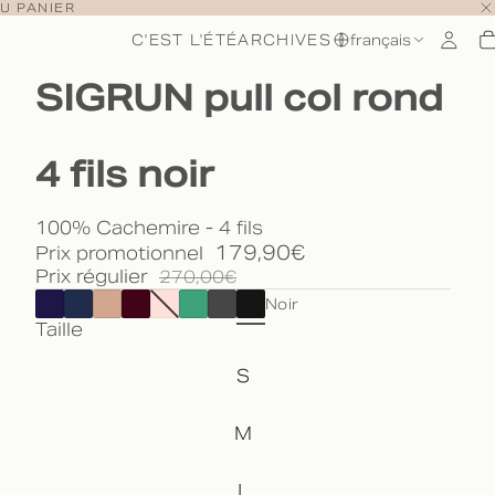
U PANIER
C'EST L'ÉTÉ
ARCHIVES
français
SIGRUN pull col rond
4 fils noir
100% Cachemire - 4 fils
179,90€
Prix promotionnel
Prix régulier
270,00€
Noir
Taille
S
M
L