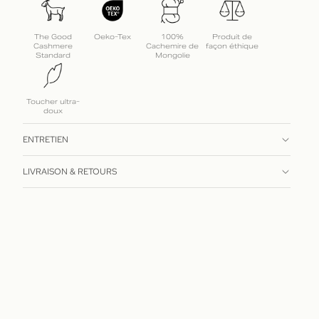
The Good
Oeko-Tex
100%
Produit de
Cashmere
Cachemire de
façon éthique
Standard
Mongolie
Toucher ultra-
doux
ENTRETIEN
LIVRAISON & RETOURS