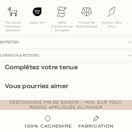
The Good
Oeko-Tex
100%
Produit de
Toucher ultra-
Cashmere
Cachemire de
façon éthique
doux
Standard
Mongolie
ENTRETIEN
LIVRAISON & RETOURS
Complétez votre tenue
Vous pourriez aimer
DÉSTOCKAGE FIN DE SAISON : -40% SUR TOUT,
REMISE APPLIQUÉE AU PANIER
100% CACHEMIRE
FABRICATION