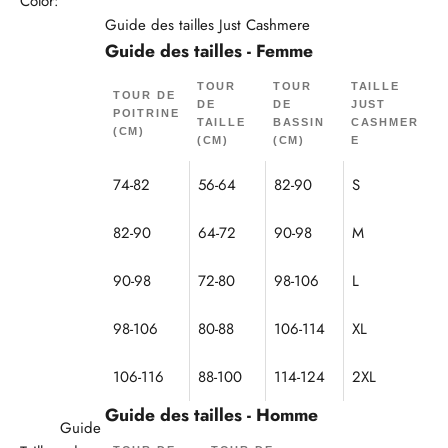
Color:
Guide des tailles Just Cashmere
Guide des tailles - Femme
TOUR
TOUR
TAILLE
TOUR DE
DE
DE
JUST
POITRINE
TAILLE
BASSIN
CASHMER
(CM)
(CM)
(CM)
E
74-82
56-64
82-90
S
82-90
64-72
90-98
M
90-98
72-80
98-106
L
98-106
80-88
106-114
XL
106-116
88-100
114-124
2XL
Guide des tailles - Homme
Guide