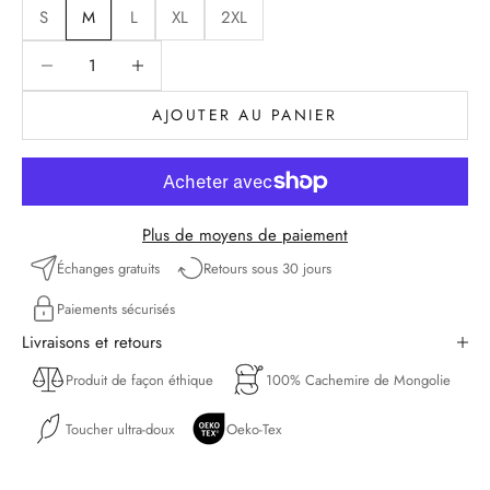
S
M
L
XL
2XL
Diminuer la quantité
Diminuer la quantité
AJOUTER AU PANIER
Plus de moyens de paiement
Échanges gratuits
Retours sous 30 jours
Paiements sécurisés
Livraisons et retours
Produit de façon éthique
100% Cachemire de Mongolie
Toucher ultra-doux
Oeko-Tex