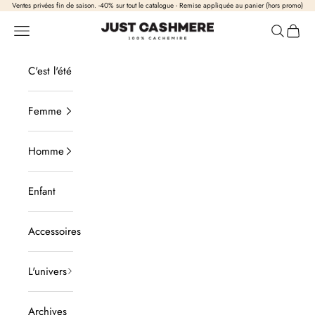
Passer au contenu
Ventes privées fin de saison. -40% sur tout le catalogue - Remise appliquée au panier (hors promo)
Just Cashmere
Ouvrir la navigation
Ouvrir la
Voir l
C'est l'été
Femme
Homme
Enfant
Accessoires
L'univers
Archives