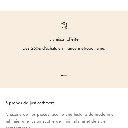
Livraison offerte
Dès 250€ d'achats en France métropolitaine.
Aller à l'élément 1
Aller à l'élément 2
Aller à l'élément 3
à propos de just cashmere
Chacune de nos pièces raconte une histoire de modernité
raffinée, une fusion subtile de minimalisme et de style