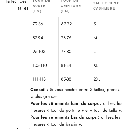
Taille:
des
TOUR DE
TOUR DE
TAILLE JUST
BUSTE
CEINTURE
tailles
CASHMERE
(CM)
(CM)
79-86
69-72
S
87-94
73-76
M
95-102
77-80
L
103-110
81-84
XL
111-118
85-88
2XL
Conseil :
Si vous hésitez entre 2 tailles, prenez
la plus grande.
Pour les vêtements haut du corps :
utilisez les
mesures « tour de poitrine » et « tour de taille ».
Pour les vêtements bas du corps :
utilisez les
mesures « tour de bassin ».