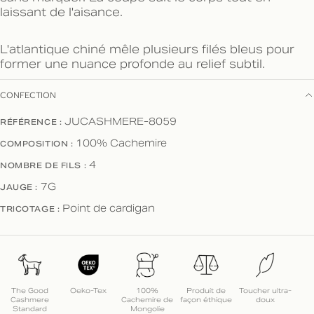
laissant de l'aisance.
L'atlantique chiné mêle plusieurs filés bleus pour
former une nuance profonde au relief subtil.
CONFECTION
RÉFÉRENCE :
JUCASHMERE-8059
COMPOSITION :
100% Cachemire
NOMBRE DE FILS :
4
JAUGE :
7G
TRICOTAGE :
Point de cardigan
The Good
Oeko-Tex
100%
Produit de
Toucher ultra-
Cashmere
Cachemire de
façon éthique
doux
Standard
Mongolie