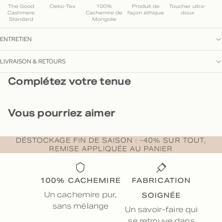
The Good
Oeko-Tex
100%
Produit de
Toucher ultra-
Cashmere
Cachemire de
façon éthique
doux
Standard
Mongolie
ENTRETIEN
LIVRAISON & RETOURS
Complétez votre tenue
Vous pourriez aimer
DÉSTOCKAGE FIN DE SAISON : -40% SUR TOUT,
REMISE APPLIQUÉE AU PANIER
100% CACHEMIRE
FABRICATION
SOIGNÉE
Un cachemire pur,
sans mélange
Un savoir-faire qui
se retrouve dans