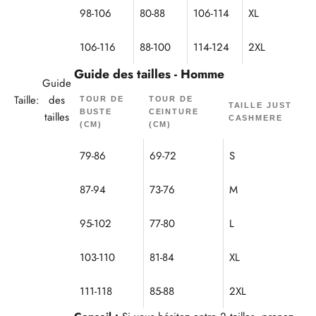
98-106
80-88
106-114
XL
106-116
88-100
114-124
2XL
Guide des tailles - Homme
Guide
Taille:
des
TOUR DE
TOUR DE
TAILLE JUST
BUSTE
CEINTURE
tailles
CASHMERE
(CM)
(CM)
79-86
69-72
S
87-94
73-76
M
95-102
77-80
L
103-110
81-84
XL
111-118
85-88
2XL