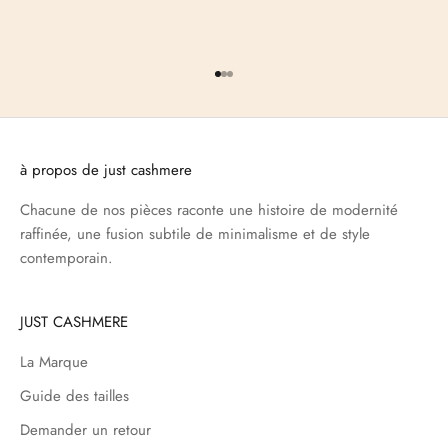
Aller à l'élément 1
Aller à l'élément 2
Aller à l'élément 3
à propos de just cashmere
Chacune de nos pièces raconte une histoire de modernité
raffinée, une fusion subtile de minimalisme et de style
contemporain.
JUST CASHMERE
La Marque
Guide des tailles
Demander un retour