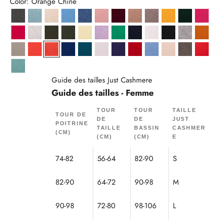
Color: Orange Chiné
Anthracite Chiné
Aqua Chiné
Avoine
Baby Blue
Bleu Denim
Bois De Rose
Bordeaux
Camel Chiné
Caribou Chiné
Curcuma
Cyprès
Frais
Fuchsia
Gris Perle Chiné
Kaki
Kaki Chiné
Limonade
Mauve Chiné
Menthe
Navy
Neige
Noir
Nuage Chi
Ocre
Olive
Orange
Orange Chiné
Outremer
Paon
Poudre
Purple
Rouge
Sky
Sable
Taupe Chi
Tomat
Vert Chiné
Guide des tailles Just Cashmere
Guide des tailles - Femme
TOUR
TOUR
TAILLE
TOUR DE
DE
DE
JUST
POITRINE
TAILLE
BASSIN
CASHMER
(CM)
(CM)
(CM)
E
74-82
56-64
82-90
S
82-90
64-72
90-98
M
90-98
72-80
98-106
L