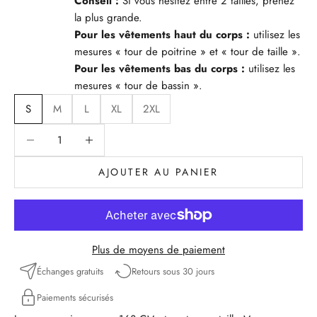
Conseil :
Si vous hésitez entre 2 tailles, prenez
la plus grande.
Pour les vêtements haut du corps :
utilisez les
mesures « tour de poitrine » et « tour de taille ».
Pour les vêtements bas du corps :
utilisez les
mesures « tour de bassin ».
S
M
L
XL
2XL
Diminuer la quantité
Diminuer la quantité
AJOUTER AU PANIER
Plus de moyens de paiement
Échanges gratuits
Retours sous 30 jours
Paiements sécurisés