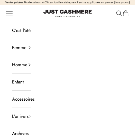
Passer au contenu
Ventes privées fin de saison. -40% sur tout le catalogue - Remise appliquée au panier (hors promo)
Just Cashmere
Ouvrir la navigation
Ouvrir la
Voir l
C'est l'été
Femme
Homme
Enfant
Accessoires
L'univers
Archives