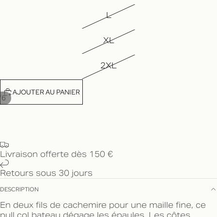
L
XL
2XL
AJOUTER AU PANIER
/
6
Livraison offerte dès 150 €
Retours sous 30 jours
DESCRIPTION
En deux fils de cachemire pour une maille fine, ce
pull col bateau dégage les épaules. Les côtes