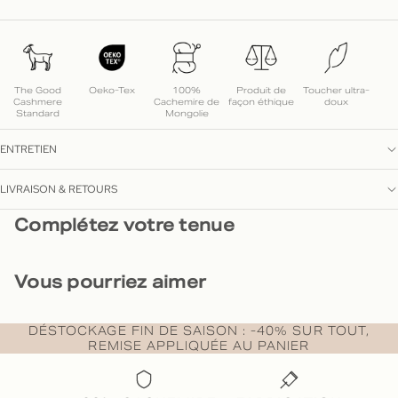
The Good
Oeko-Tex
100%
Produit de
Toucher ultra-
Cashmere
Cachemire de
façon éthique
doux
Standard
Mongolie
ENTRETIEN
LIVRAISON & RETOURS
Complétez votre tenue
Vous pourriez aimer
DÉSTOCKAGE FIN DE SAISON : -40% SUR TOUT,
REMISE APPLIQUÉE AU PANIER