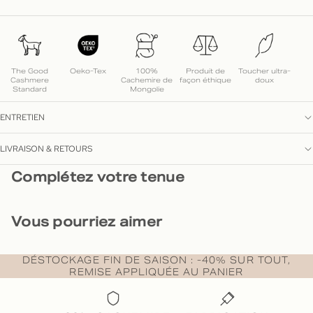
The Good
Oeko-Tex
100%
Produit de
Toucher ultra-
Cashmere
Cachemire de
façon éthique
doux
Standard
Mongolie
ENTRETIEN
LIVRAISON & RETOURS
Complétez votre tenue
Vous pourriez aimer
DÉSTOCKAGE FIN DE SAISON : -40% SUR TOUT,
REMISE APPLIQUÉE AU PANIER