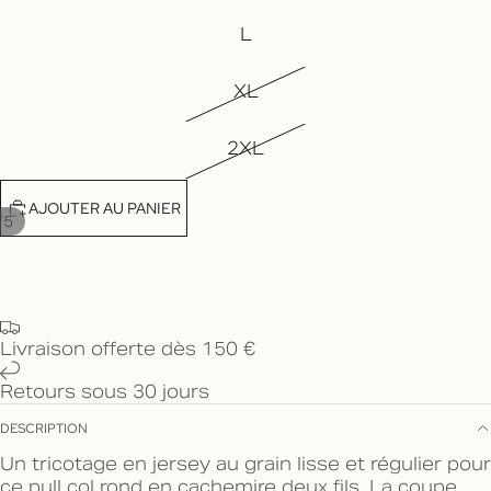
L
XL
2XL
AJOUTER AU PANIER
/
5
Livraison offerte dès 150 €
Retours sous 30 jours
DESCRIPTION
Un tricotage en jersey au grain lisse et régulier pour
ce pull col rond en cachemire deux fils. La coupe