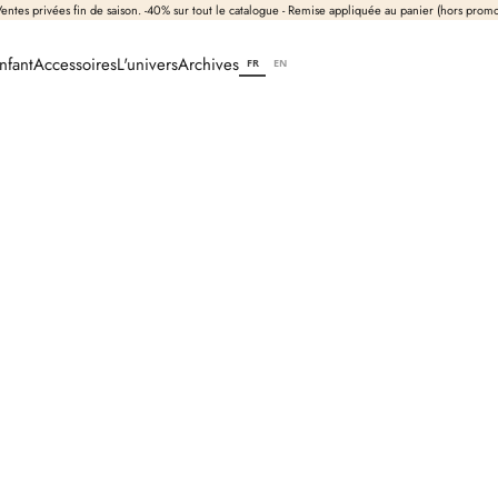
entes privées fin de saison. -40% sur tout le catalogue - Remise appliquée au panier (hors prom
nfant
Accessoires
L'univers
Archives
FR
EN