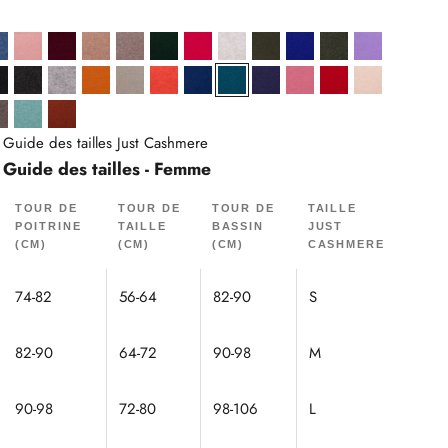
 Chiné
Chiné
Bleu Denim
Bois De Rose
Bordeaux
Camel Chiné
Caribou Chiné
Cyprès
Fuchsia
Gris Perle Chiné
Kaki
Indigo
Kaki Chiné
Lavande
e
Noir
Noir Chiné
Nuage Chiné
Ocre
Olive
Orange Chiné
Outremer
Paon
Purple
Pétale
Rouge
Sable
Taupe Chiné
Vert Chiné
Écureuil
Guide des tailles Just Cashmere
Guide des tailles - Femme
TOUR DE
TOUR DE
TOUR DE
TAILLE
POITRINE
TAILLE
BASSIN
JUST
(CM)
(CM)
(CM)
CASHMERE
74-82
56-64
82-90
S
82-90
64-72
90-98
M
90-98
72-80
98-106
L