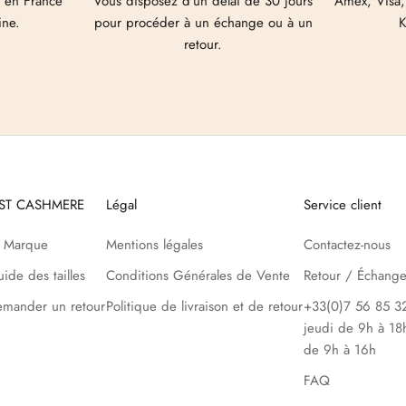
 en France
Vous disposez d'un délai de 30 jours
Amex, Visa,
ine.
pour procéder à un échange ou à un
K
retour.
UST CASHMERE
Légal
Service client
a Marque
Mentions légales
Contactez-nous
ide des tailles
Conditions Générales de Vente
Retour / Échang
mander un retour
Politique de livraison et de retour
+33(0)7 56 85 32
jeudi de 9h à 18
de 9h à 16h
FAQ