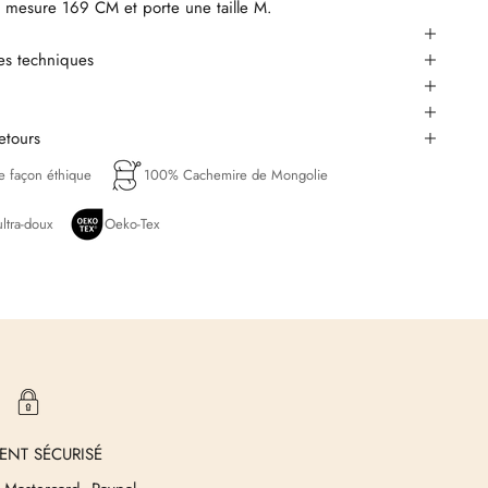
mesure 169 CM et porte une taille M.
ues techniques
retours
de façon éthique
100% Cachemire de Mongolie
ltra-doux
Oeko-Tex
ENT SÉCURISÉ