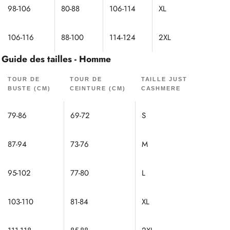
98-106
80-88
106-114
XL
106-116
88-100
114-124
2XL
Guide des tailles - Homme
TOUR DE
TOUR DE
TAILLE JUST
BUSTE (CM)
CEINTURE (CM)
CASHMERE
79-86
69-72
S
87-94
73-76
M
95-102
77-80
L
103-110
81-84
XL