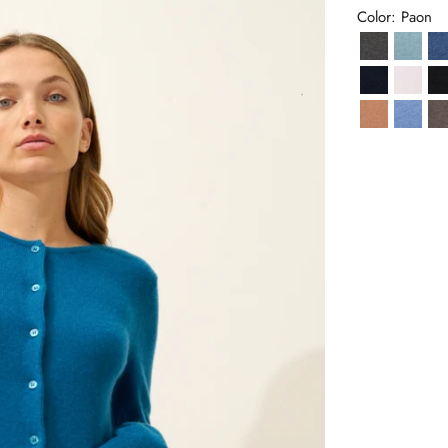
Color: Paon
Anthracite
Aqua 
Navy
Neig
Sahara
Sky