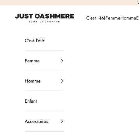
Passer au contenu
V
Just Cashmere
C'est l'été
Femme
Homme
E
C'est l'été
Femme
Homme
Enfant
Accessoires