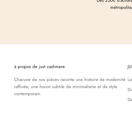
Dès 250€ d'achats
métropolita
à propos de just cashmere
J
Chacune de nos pièces raconte une histoire de modernité
L
raffinée, une fusion subtile de minimalisme et de style
Gu
contemporain.
De