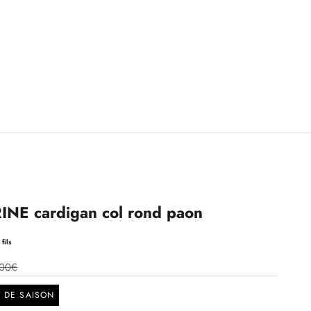
NE cardigan col rond paon
fils
,00€
N DE SAISON