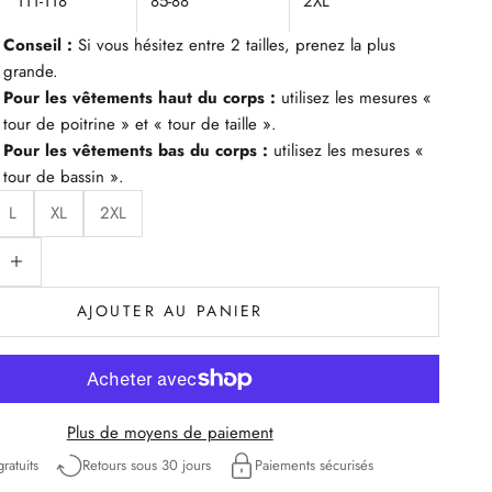
111-118
85-88
2XL
Conseil :
Si vous hésitez entre 2 tailles, prenez la plus
grande.
Pour les vêtements haut du corps :
utilisez les mesures «
tour de poitrine » et « tour de taille ».
Pour les vêtements bas du corps :
utilisez les mesures «
tour de bassin ».
L
XL
2XL
uantité
iminuer la quantité
AJOUTER AU PANIER
Plus de moyens de paiement
ratuits
Retours sous 30 jours
Paiements sécurisés