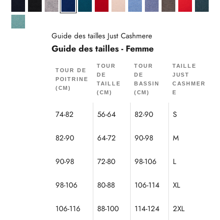
Navy
Noir
Nuage Chiné
Outremer
Paon
Rouge
Sable
Sky
Sky Chiné
Taupe Chiné
Tomate
Vert 
Vert Chiné
Guide des tailles Just Cashmere
Guide des tailles - Femme
TOUR
TOUR
TAILLE
TOUR DE
DE
DE
JUST
POITRINE
TAILLE
BASSIN
CASHMER
(CM)
(CM)
(CM)
E
74-82
56-64
82-90
S
82-90
64-72
90-98
M
90-98
72-80
98-106
L
98-106
80-88
106-114
XL
106-116
88-100
114-124
2XL