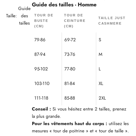
Guide des tailles - Homme
Guide
Taille:
des
TOUR DE
TOUR DE
TAILLE JUST
BUSTE
CEINTURE
tailles
CASHMERE
(CM)
(CM)
79-86
69-72
S
87-94
73-76
M
95-102
77-80
L
103-110
81-84
XL
111-118
85-88
2XL
Conseil :
Si vous hésitez entre 2 tailles, prenez
la plus grande.
Pour les vêtements haut du corps :
utilisez les
mesures « tour de poitrine » et « tour de taille ».