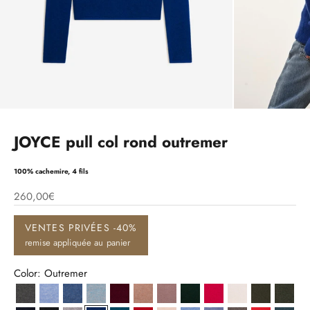
JOYCE pull col rond outremer
100% cachemire, 4 fils
260,00€
VENTES PRIVÉES -40%
remise appliquée au panier
Color: Outremer
Anthracite Chiné
Bleu Ciel Chiné
Bleu Denim
Bleu Gris Chiné
Bordeaux
Camel Chiné
Cuivre
Cyprès
Fuchsia
Ivoire
Kaki
Kaki 