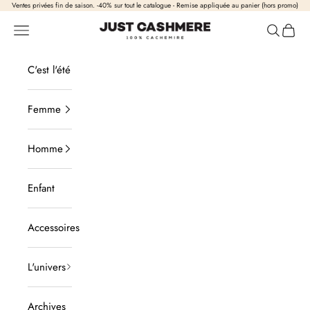
Passer au contenu
Ventes privées fin de saison. -40% sur tout le catalogue - Remise appliquée au panier (hors promo)
Just Cashmere
Ouvrir la navigation
Ouvrir la
Voir l
C'est l'été
Femme
Homme
Enfant
Accessoires
L'univers
Archives