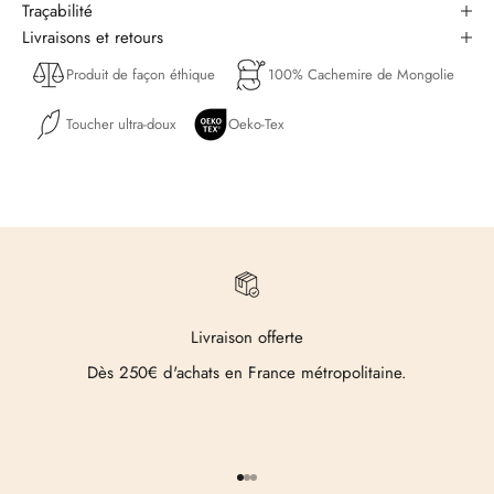
Traçabilité
Livraisons et retours
Produit de façon éthique
100% Cachemire de Mongolie
Toucher ultra-doux
Oeko-Tex
Livraison offerte
Dès 250€ d'achats en France métropolitaine.
Aller à l'élément 1
Aller à l'élément 2
Aller à l'élément 3