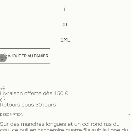
L
XL
2XL
AJOUTER AU PANIER
/
5
Livraison offerte dès 150 €
Retours sous 30 jours
DESCRIPTION
Sur des manches longues et un col rond ras du
cou, ce pull en cachemire quatre fils suit la ligne du