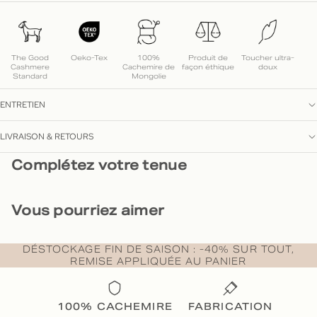
The Good
Oeko-Tex
100%
Produit de
Toucher ultra-
Cashmere
Cachemire de
façon éthique
doux
Standard
Mongolie
ENTRETIEN
LIVRAISON & RETOURS
Complétez votre tenue
Vous pourriez aimer
DÉSTOCKAGE FIN DE SAISON : -40% SUR TOUT,
REMISE APPLIQUÉE AU PANIER
100% CACHEMIRE
FABRICATION