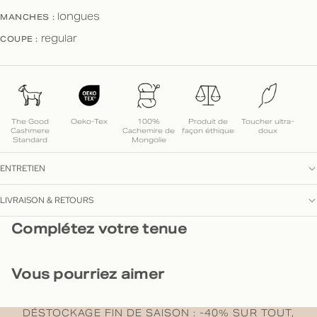
MANCHES :
longues
COUPE :
regular
The Good
Oeko-Tex
100%
Produit de
Toucher ultra-
Cashmere
Cachemire de
façon éthique
doux
Standard
Mongolie
ENTRETIEN
LIVRAISON & RETOURS
Complétez votre tenue
Vous pourriez aimer
DÉSTOCKAGE FIN DE SAISON : -40% SUR TOUT,