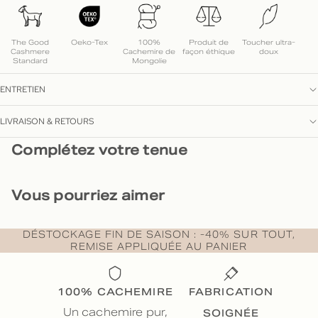
The Good
Oeko-Tex
100%
Produit de
Toucher ultra-
Cashmere
Cachemire de
façon éthique
doux
Standard
Mongolie
ENTRETIEN
LIVRAISON & RETOURS
Complétez votre tenue
Vous pourriez aimer
DÉSTOCKAGE FIN DE SAISON : -40% SUR TOUT,
REMISE APPLIQUÉE AU PANIER
100% CACHEMIRE
FABRICATION
SOIGNÉE
Un cachemire pur,