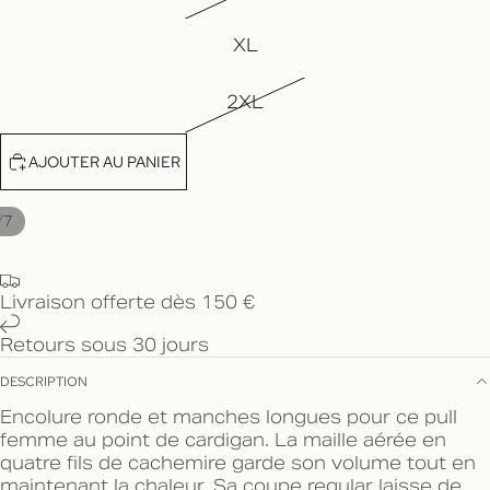
XL
2XL
AJOUTER AU PANIER
/
7
Livraison offerte dès 150 €
Retours sous 30 jours
DESCRIPTION
Encolure ronde et manches longues pour ce pull
femme au point de cardigan. La maille aérée en
quatre fils de cachemire garde son volume tout en
maintenant la chaleur. Sa coupe regular laisse de