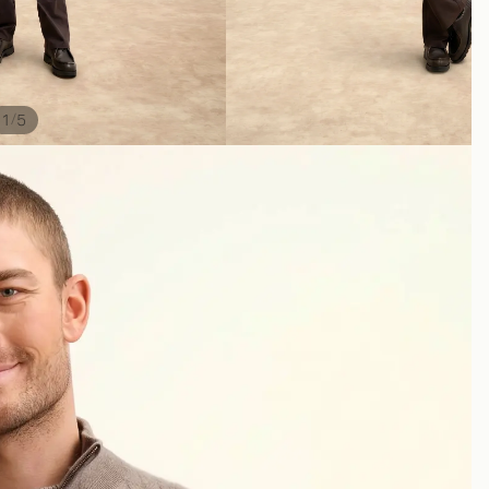
/
1
5