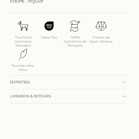
COUPE :
regular
The Good
Oeko-Tex
100%
Produit de
Cashmere
Cachemire de
façon éthique
Standard
Mongolie
Toucher ultra-
doux
ENTRETIEN
LIVRAISON & RETOURS