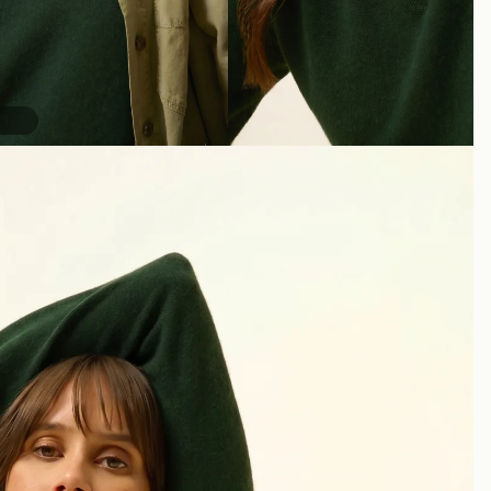
/
1
7