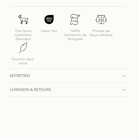
The Good
Oeko-Tex
100%
Produit de
Cashmere
Cachemire de
façon éthique
Standard
Mongolie
Toucher ultra-
doux
ENTRETIEN
LIVRAISON & RETOURS