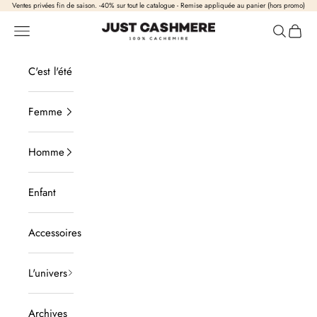
Passer au contenu
Ventes privées fin de saison. -40% sur tout le catalogue - Remise appliquée au panier (hors promo)
Just Cashmere
Ouvrir la navigation
Ouvrir la
Voir l
C'est l'été
Femme
Homme
Enfant
Accessoires
L'univers
Archives