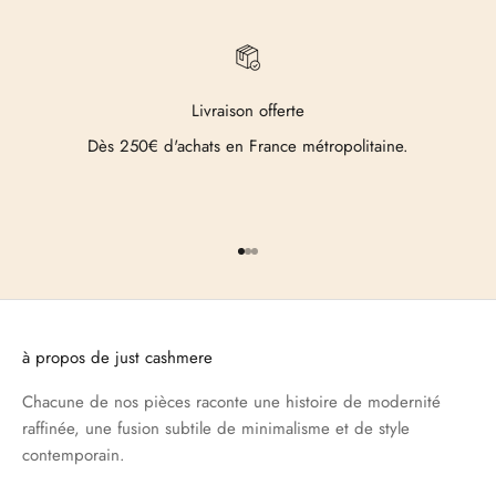
Livraison offerte
Dès 250€ d'achats en France métropolitaine.
Aller à l'élément 1
Aller à l'élément 2
Aller à l'élément 3
à propos de just cashmere
Chacune de nos pièces raconte une histoire de modernité
raffinée, une fusion subtile de minimalisme et de style
contemporain.