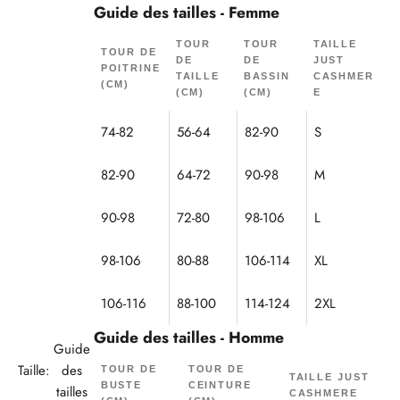
Guide des tailles - Femme
TOUR
TOUR
TAILLE
TOUR DE
DE
DE
JUST
POITRINE
TAILLE
BASSIN
CASHMER
(CM)
(CM)
(CM)
E
74-82
56-64
82-90
S
82-90
64-72
90-98
M
90-98
72-80
98-106
L
98-106
80-88
106-114
XL
106-116
88-100
114-124
2XL
Guide des tailles - Homme
Guide
Taille:
des
TOUR DE
TOUR DE
TAILLE JUST
BUSTE
CEINTURE
tailles
CASHMERE