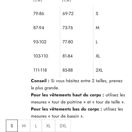
(CM)
(CM)
79-86
69-72
S
87-94
73-76
M
95-102
77-80
L
103-110
81-84
XL
111-118
85-88
2XL
Conseil :
Si vous hésitez entre 2 tailles, prenez
la plus grande.
Pour les vêtements haut du corps :
utilisez les
mesures « tour de poitrine » et « tour de taille ».
Pour les vêtements bas du corps :
utilisez les
mesures « tour de bassin ».
S
M
L
XL
2XL