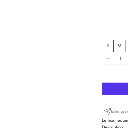
S
M
Diminuer la q
D
Échanges g
Le mannequin 
Description