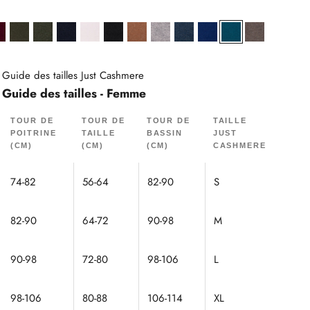
 Chiné
Denim
Bordeaux
Kaki
Kaki Chiné
Navy
Neige
Noir
Noisette
Nuage Chiné
Ocean Chiné
Outremer
Paon
Taupe Chin
Guide des tailles Just Cashmere
Guide des tailles - Femme
TOUR DE
TOUR DE
TOUR DE
TAILLE
POITRINE
TAILLE
BASSIN
JUST
(CM)
(CM)
(CM)
CASHMERE
74-82
56-64
82-90
S
82-90
64-72
90-98
M
90-98
72-80
98-106
L
98-106
80-88
106-114
XL