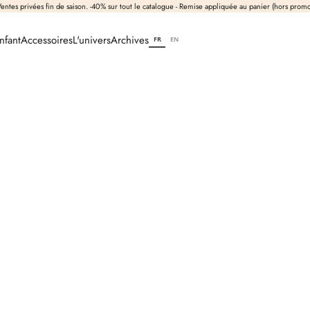
entes privées fin de saison. -40% sur tout le catalogue - Remise appliquée au panier (hors prom
nfant
Accessoires
L'univers
Archives
FR
EN