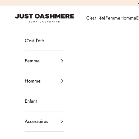
Passer au contenu
V
Just Cashmere
C'est l'été
Femme
Homme
E
C'est l'été
Femme
Homme
Enfant
Accessoires