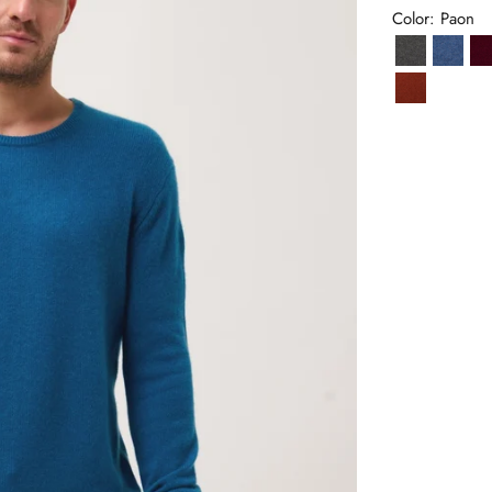
Color: Paon
Anthracite
Bleu 
Écureuil