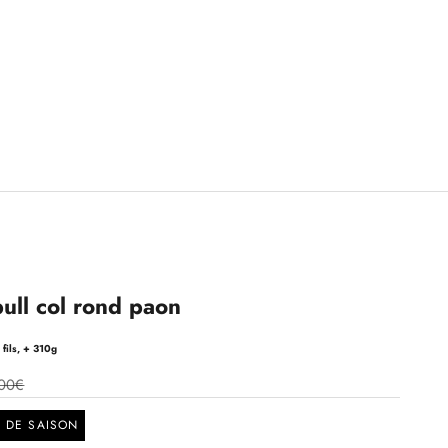
ull col rond paon
fils, + 310g
00€
N DE SAISON