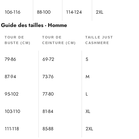
106-116
88-100
114-124
2XL
Guide des tailles - Homme
TOUR DE
TOUR DE
TAILLE JUST
BUSTE (CM)
CEINTURE (CM)
CASHMERE
79-86
69-72
S
87-94
73-76
M
95-102
77-80
L
103-110
81-84
XL
111-118
85-88
2XL