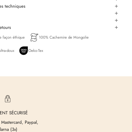
ues techniques
retours
de façon éthique
100% Cachemire de Mongolie
ltra-doux
Oeko-Tex
ENT SÉCURISÉ
 Mastercard, Paypal,
larna (3x)