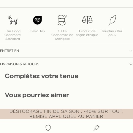
The Good
Oeko-Tex
100%
Produit de
Toucher ultra-
Cashmere
Cachemire de
façon éthique
doux
Standard
Mongolie
ENTRETIEN
LIVRAISON & RETOURS
Complétez votre tenue
Vous pourriez aimer
DÉSTOCKAGE FIN DE SAISON : -40% SUR TOUT,
REMISE APPLIQUÉE AU PANIER