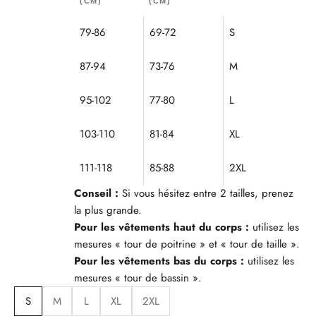
(CM)
(CM)
79-86
69-72
S
87-94
73-76
M
95-102
77-80
L
103-110
81-84
XL
111-118
85-88
2XL
Conseil :
Si vous hésitez entre 2 tailles, prenez
la plus grande.
Pour les vêtements haut du corps :
utilisez les
mesures « tour de poitrine » et « tour de taille ».
Pour les vêtements bas du corps :
utilisez les
mesures « tour de bassin ».
S
M
L
XL
2XL