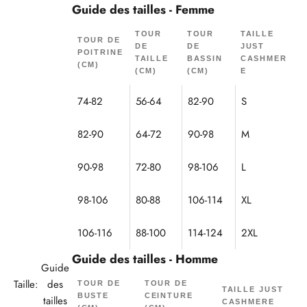
Guide des tailles - Femme
TOUR
TOUR
TAILLE
TOUR DE
DE
DE
JUST
POITRINE
TAILLE
BASSIN
CASHMER
(CM)
(CM)
(CM)
E
74-82
56-64
82-90
S
82-90
64-72
90-98
M
90-98
72-80
98-106
L
98-106
80-88
106-114
XL
106-116
88-100
114-124
2XL
Guide des tailles - Homme
Guide
Taille:
des
TOUR DE
TOUR DE
TAILLE JUST
BUSTE
CEINTURE
tailles
CASHMERE