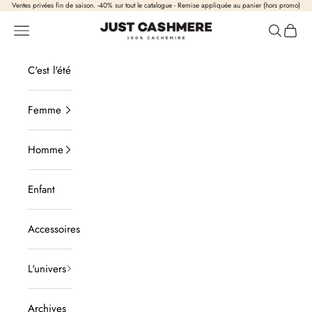
Passer au contenu
Ventes privées fin de saison. -40% sur tout le catalogue - Remise appliquée au panier (hors promo)
Just Cashmere
Ouvrir la navigation
Ouvrir la
Voir l
C'est l'été
Femme
Homme
Enfant
Accessoires
L'univers
Archives