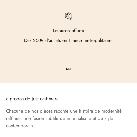
Livraison offerte
Dès 250€ d'achats en France métropolitaine.
Aller à l'élément 1
Aller à l'élément 2
Aller à l'élément 3
à propos de just cashmere
Chacune de nos pièces raconte une histoire de modernité
raffinée, une fusion subtile de minimalisme et de style
contemporain.