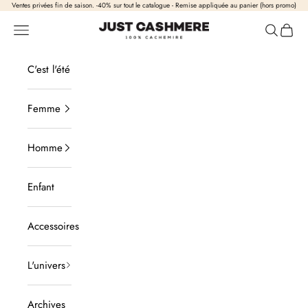
Passer au contenu
Ventes privées fin de saison. -40% sur tout le catalogue - Remise appliquée au panier (hors promo)
Just Cashmere
Ouvrir la navigation
Ouvrir la
Voir l
C'est l'été
Femme
Homme
Enfant
Accessoires
L'univers
Archives