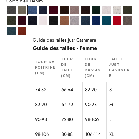
Color: Bleu Denim
Anthracite Chiné
Army
Bleu Denim
Bleu Nuit
Bordeaux
Café
Caribou Chiné
Choco
Cyprès
Gris Perle Chin
Gris/Noir
Kaki
Kaki Chiné
Mûre
Navy
Neige
Noir
Noisette
Nuage Chiné
Ocean Chiné
Outremer
Paon
Rouge
Taupe
Vert Canard Chiné
Écureuil
Guide des tailles Just Cashmere
Guide des tailles - Femme
TOUR
TOUR
TAILLE
TOUR DE
DE
DE
JUST
POITRINE
TAILLE
BASSIN
CASHMER
(CM)
(CM)
(CM)
E
74-82
56-64
82-90
S
82-90
64-72
90-98
M
90-98
72-80
98-106
L
98-106
80-88
106-114
XL