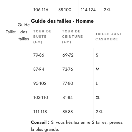
106-116
88-100
114-124
2XL
Guide des tailles - Homme
Guide
Taille:
des
TOUR DE
TOUR DE
TAILLE JUST
BUSTE
CEINTURE
tailles
CASHMERE
(CM)
(CM)
79-86
69-72
S
87-94
73-76
M
95-102
77-80
L
103-110
81-84
XL
111-118
85-88
2XL
Conseil :
Si vous hésitez entre 2 tailles, prenez
la plus grande.