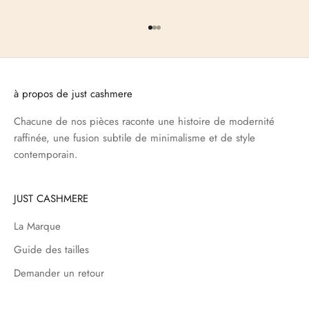
Aller à l'élément 1
Aller à l'élément 2
Aller à l'élément 3
à propos de just cashmere
Chacune de nos pièces raconte une histoire de modernité
raffinée, une fusion subtile de minimalisme et de style
contemporain.
JUST CASHMERE
La Marque
Guide des tailles
Demander un retour