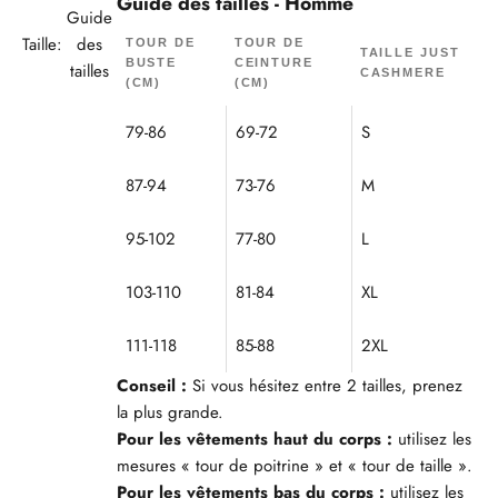
Guide des tailles - Homme
Guide
Taille:
des
TOUR DE
TOUR DE
TAILLE JUST
BUSTE
CEINTURE
tailles
CASHMERE
(CM)
(CM)
79-86
69-72
S
87-94
73-76
M
95-102
77-80
L
103-110
81-84
XL
111-118
85-88
2XL
Conseil :
Si vous hésitez entre 2 tailles, prenez
la plus grande.
Pour les vêtements haut du corps :
utilisez les
mesures « tour de poitrine » et « tour de taille ».
Pour les vêtements bas du corps :
utilisez les