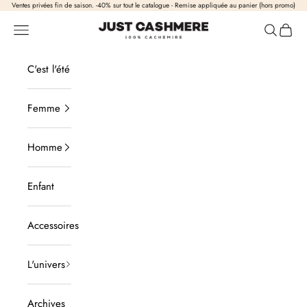
Passer au contenu
Ventes privées fin de saison. -40% sur tout le catalogue - Remise appliquée au panier (hors promo)
Just Cashmere
Ouvrir la navigation
Ouvrir la
Voir l
C'est l'été
Femme
Homme
Enfant
Accessoires
L'univers
Archives