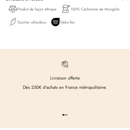
Produit de façon éthique
100% Cachemire de Mongolie
Toucher ultra-doux
Oeko-Tex
Livraison offerte
Dès 250€ d'achats en France métropolitaine.
Aller à l'élément 1
Aller à l'élément 2
Aller à l'élément 3