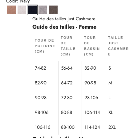
Color: Navy
Camel Chiné
Gris Perle Chiné
Navy
Nuage Chiné
Taupe Chiné
Guide des tailles Just Cashmere
Guide des tailles - Femme
TOUR
TOUR
TAILLE
TOUR DE
DE
DE
JUST
POITRINE
TAILLE
BASSIN
CASHMER
(CM)
(CM)
(CM)
E
74-82
56-64
82-90
S
82-90
64-72
90-98
M
90-98
72-80
98-106
L
98-106
80-88
106-114
XL
106-116
88-100
114-124
2XL