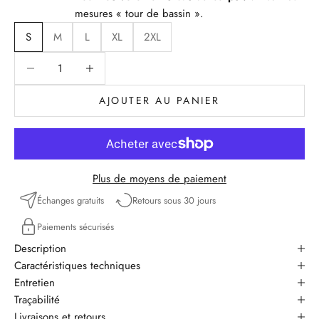
mesures « tour de bassin ».
S
M
L
XL
2XL
Diminuer la quantité
Diminuer la quantité
AJOUTER AU PANIER
Plus de moyens de paiement
Échanges gratuits
Retours sous 30 jours
Paiements sécurisés
Description
Caractéristiques techniques
Entretien
Traçabilité
Livraisons et retours